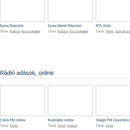
Duna Televízió
Duna World Televízió
RTL Klub
Téma:
Kultúra
,
Közszolgálati
Téma:
Kultúra
,
Közszolgálati
Téma:
Hírek
,
Szórakozt
Rádió adások, online
Class
KlubR
Class FM online
Klubrádió online
Sláger FM (Juventus)
Téma:
Zenei
Téma:
Hírek
,
Kultúra
Téma:
Zenei