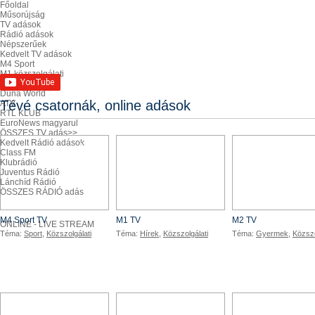
Főoldal
Műsorújság
TV adások
Rádió adások
Népszerűek
Kedvelt TV adások
M4 Sport
M1 közszolgálati
Duna TV
Duna World
Tévé csatornák, online adások
ATV
RTL KLUB
EuroNews magyarul
ÖSSZES TV adás>>
Kedvelt Rádió adások
M4 TV
M1 TV
Class FM
Klubrádió
Juventus Rádió
Lánchíd Rádió
ÖSSZES RÁDIÓ adás
Népszerű Tévék és Rádiók, ÉLŐ KÖZVETÍTÉS
M4 Sport TV
M1 TV
M2 TV
ONLINE - LIVE STREAM
Téma:
Sport
,
Közszolgálati
Téma:
Hírek
,
Közszolgálati
Téma:
Gyermek
,
Közszo
DunaTV
DunaW