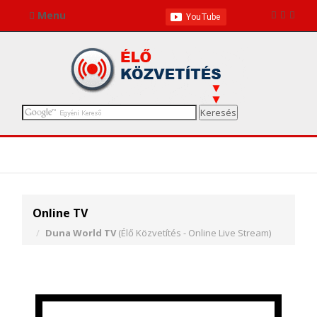
Menu
Online TV
Duna World TV
(Élő Közvetítés - Online Live Stream)