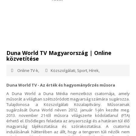
Duna World TV Magyarország | Online
közvetítése
Online TV-k,
Közszolgálati, Sport, Hírek,
Duna World TV - Az érték és hagyományőrzés műsora
A Duna World a Duna Média nemzetközi csatornája, amely
műsorát a világban szétszóródott magyarság számára sugározza.
Tulajdonosa a Közszolgálati Közalapítvány. Műsorainak
sugárzását Duna World néven 2012. január 1-jén kezdte meg.
2013. november 21-től műsora világszerte kódolatlanul (FTA)
érhető el. Elsődleges feladata az anyaországi és a határain túl élő
magyarság tájékoztatása és szórakoztatása. A csatorna
indulásának hátterében az állt, hogy a tengeren túli nézők nem