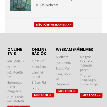
Élő Webcam
MÉGTÖBB WEBKAMERA>>
ONLINE
ONLINE
WEBKAMERÁK
FILMEK
TV-K
RÁDIÓK
Állatkert
Magyar
M4 Sport TV
Class FM
Csapat -
Parlament
"Még 50
m1 TV
Klubrádió
Budai Vár
perc""
m2 (Petőfi)
Lánchíd
Eger, Dobó
Trianon
TV
Rádió
tér
Titka: Vujity
Euronews -
Sláger FM
Debrecen
Tvrtkó filmje
Hírek
Jazzy
magyarul
MÉGTÖBB >>
MÉGTÖBB >>
MÉGTÖBB >>
ATV (1 órás
késletetett)