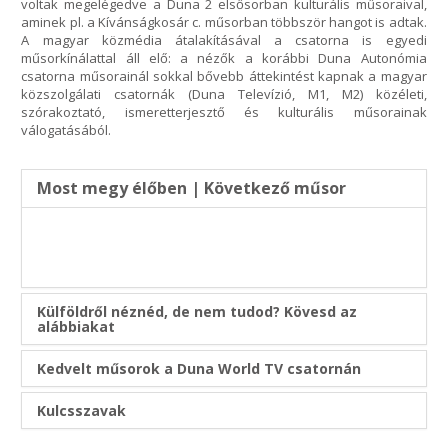
voltak megelégedve a Duna 2 elsősorban kulturális műsoraival,
aminek pl. a Kívánságkosár c. műsorban többször hangot is adtak.
A magyar közmédia átalakításával a csatorna is egyedi
műsorkínálattal áll elő: a nézők a korábbi Duna Autonómia
csatorna műsorainál sokkal bővebb áttekintést kapnak a magyar
közszolgálati csatornák (Duna Televízió, M1, M2) közéleti,
szórakoztató, ismeretterjesztő és kulturális műsorainak
válogatásából.
Most megy élőben | Következő műsor
Külföldről néznéd, de nem tudod? Kövesd az
alábbiakat
Kedvelt műsorok a Duna World TV csatornán
Kulcsszavak