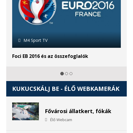
M4 Sport TV
sszefoglalók
Riói Olimpia
KUKUCSKÁLJ BE - ÉLŐ WEBKAMERÁK
Fővárosi állatkert, fókák
Élő Webcam