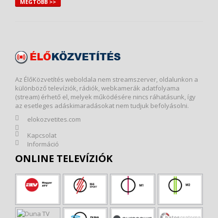
MÉGTÖBB >>
Az ÉlőKözvetítés weboldala nem streamszerver, oldalunkon a
különböző televíziók, rádiók, webkamerák adatfolyama
(stream) érhető el, melyek működésére nincs ráhatásunk, így
az esetleges adáskimaradásokat nem tudjuk befolyásolni.
elokozvetites.com
Kapcsolat
Információ
ONLINE TELEVÍZIÓK