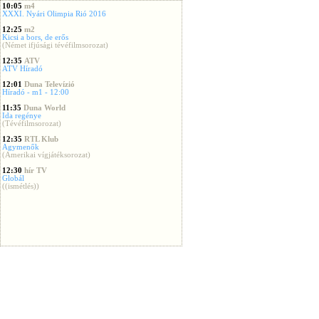
10:05
m4
XXXI. Nyári Olimpia Rió 2016
12:25
m2
Kicsi a bors, de erős
(Német ifjúsági tévéfilmsorozat)
12:35
ATV
ATV Híradó
12:01
Duna Televízió
Híradó - m1 - 12:00
11:35
Duna World
Ida regénye
(Tévéfilmsorozat)
12:35
RTL Klub
Agymenők
(Amerikai vígjátéksorozat)
12:30
hír TV
Globál
((ismétlés))