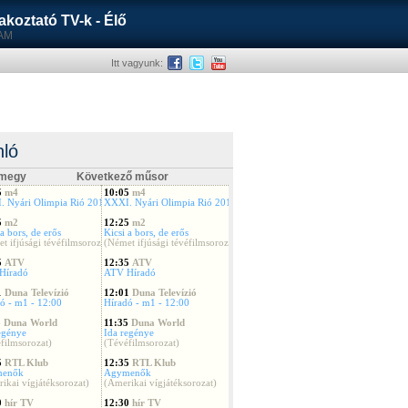
akoztató TV-k - Élő
EAM
Itt vagyunk:
nló
 megy
Következő műsor