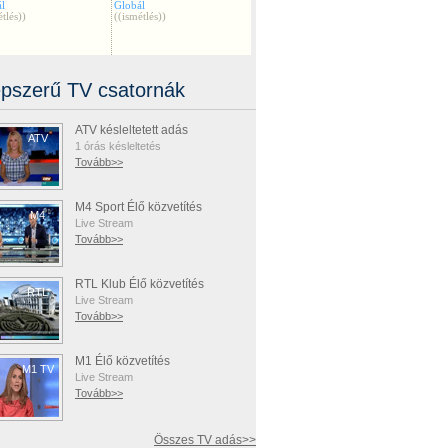
pszerű TV csatornák
ATV késleltetett adás
ATV
1 órás késleltetés
Tovább>>
M4 Sport Élő közvetítés
M4
Live Stream
Tovább>>
RTL Klub Élő közvetítés
RTL
Live Stream
Tovább>>
M1 Élő közvetítés
M1 TV
Live Stream
Tovább>>
Összes TV adás>>