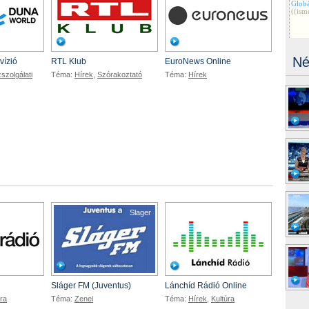
Né
vízió
RTL Klub
EuroNews Online
szolgálati
Téma:
Hírek
,
Szórakoztató
Téma:
Hírek
KlubR
Slager
LáncH
Sláger FM (Juventus)
Lánchíd Rádió Online
úra
Téma:
Zenei
Téma:
Hírek
,
Kultúra