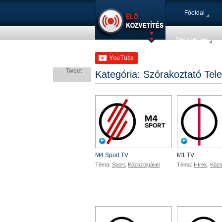
Főoldal
Népszerűek
Tweet
Kategória: Szórakoztató Telev
M4 TV
M4 Sport TV
M1 TV
Téma:
Sport
,
Közszolgálati
Téma:
Hírek
,
Közs
DunaTV