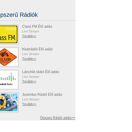
pszerű Rádiók
Class FM Élő adás
CLASS
Live Stream
Tovább>>
Klubrádió Élő adás
KLUBr
Live Stream
Tovább>>
Lánchíd rádió Élő adás
LÁNCh
Live Stream
Tovább>>
Juventus Rádió Élő adás
JUVEn
Live Stream
Tovább>>
Összes Rádió adás>>