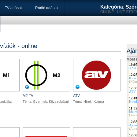
Kategória: Szór
TV adások
Rádió adások
ONLINE - LIVE STR
íziók - online
Ajá
Most
M1 TV
M2 TV
ATV
M2 TV
ATV
zolgálati
Téma:
Gyermek
,
Közszolgálati
Téma:
Hírek
,
Kultúra
DunaW
RTL K
EuroN