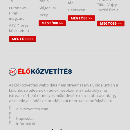
TV
Rádió
tér
Titka: Vujity
Euronews -
Sláger FM
Debrecen
Tvrtkó filmje
Hírek
Jazzy
magyarul
MÉGTÖBB >>
MÉGTÖBB >>
MÉGTÖBB >>
ATV (1 órás
késletetett)
MÉGTÖBB >>
Az ÉlőKözvetítés weboldala nem streamszerver, oldalunkon a
különböző televíziók, rádiók, webkamerák adatfolyama
(stream) érhető el, melyek működésére nincs ráhatásunk, így
az esetleges adáskimaradásokat nem tudjuk befolyásolni.
elokozvetites.com
Kapcsolat
Információ