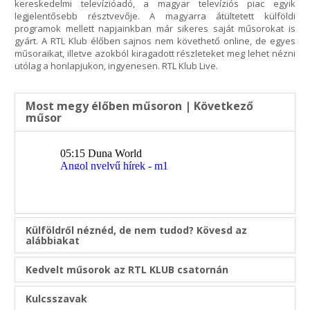
kereskedelmi televízióadó, a magyar televíziós piac egyik
legjelentősebb résztvevője. A magyarra átültetett külföldi
programok mellett napjainkban már sikeres saját műsorokat is
gyárt. A RTL Klub élőben sajnos nem követhető online, de egyes
műsoraikat, illetve azokból kiragadott részleteket meg lehet nézni
utólag a honlapjukon, ingyenesen. RTL Klub Live.
Most megy élőben műsoron | Következő
műsor
Külföldről néznéd, de nem tudod? Kövesd az
alábbiakat
Kedvelt műsorok az RTL KLUB csatornán
Kulcsszavak