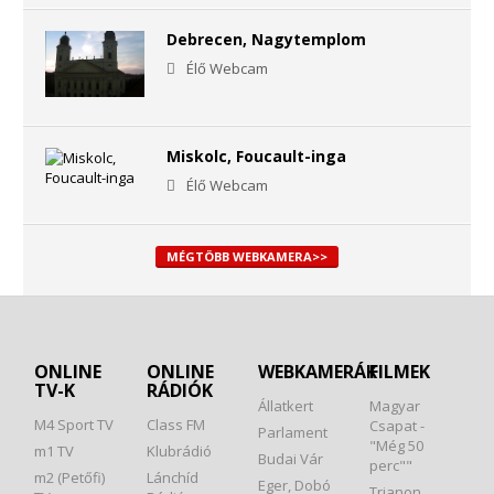
Debrecen, Nagytemplom
Élő Webcam
Miskolc, Foucault-inga
Élő Webcam
MÉGTÖBB WEBKAMERA>>
ONLINE
ONLINE
WEBKAMERÁK
FILMEK
TV-K
RÁDIÓK
Állatkert
Magyar
M4 Sport TV
Class FM
Csapat -
Parlament
"Még 50
m1 TV
Klubrádió
Budai Vár
perc""
m2 (Petőfi)
Lánchíd
Eger, Dobó
Trianon