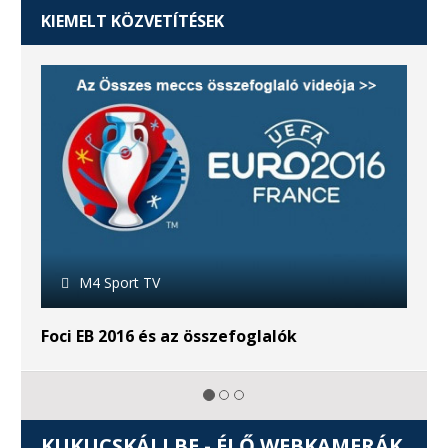
KIEMELT KÖZVETÍTÉSEK
M4 Sport TV
M4 Sp
 EB 2016 és az összefoglalók
Riói Olim
KUKUCSKÁLJ BE - ÉLŐ WEBKAMERÁK