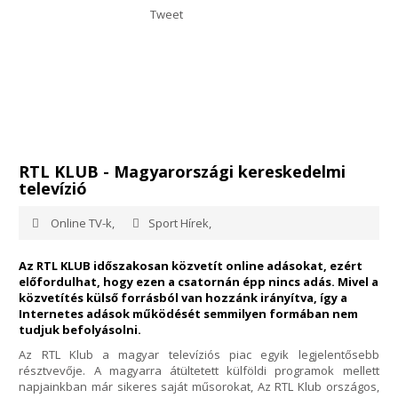
Tweet
RTL KLUB - Magyarországi kereskedelmi
televízió
Online TV-k,
Sport Hírek,
Az RTL KLUB időszakosan közvetít online adásokat, ezért
előfordulhat, hogy ezen a csatornán épp nincs adás. Mivel a
közvetítés külső forrásból van hozzánk irányítva, így a
Internetes adások működését semmilyen formában nem
tudjuk befolyásolni.
Az RTL Klub a magyar televíziós piac egyik legjelentősebb
résztvevője. A magyarra átültetett külföldi programok mellett
napjainkban már sikeres saját műsorokat, Az RTL Klub országos,