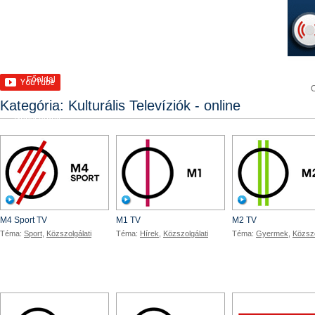
Főoldal
TV adások
Rádió adások
Kategória: Kulturális Televíziók - online
Népszerűek
M4 TV
M1 TV
M4 Sport TV
M1 TV
M2 TV
Téma:
Sport
,
Közszolgálati
Téma:
Hírek
,
Közszolgálati
Téma:
Gyermek
,
Közszo
DunaTV
DunaW