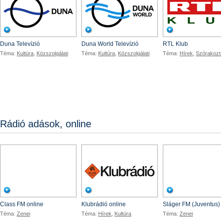
Duna Televízió
Duna World Televízió
RTL Klub
Téma:
Kultúra
,
Közszolgálati
Téma:
Kultúra
,
Közszolgálati
Téma:
Hírek
,
Szórakozt
Rádió adások, online
Class
KlubR
Class FM online
Klubrádió online
Sláger FM (Juventus)
Téma:
Zenei
Téma:
Hírek
,
Kultúra
Téma:
Zenei