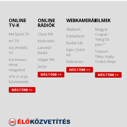
ONLINE
ONLINE
WEBKAMERÁK
FILMEK
TV-K
RÁDIÓK
Állatkert
Magyar
M4 Sport TV
Class FM
Csapat -
Parlament
"Még 50
m1 TV
Klubrádió
Budai Vár
perc""
m2 (Petőfi)
Lánchíd
Eger, Dobó
Trianon
TV
Rádió
tér
Titka: Vujity
Euronews -
Sláger FM
Debrecen
Tvrtkó filmje
Hírek
Jazzy
magyarul
MÉGTÖBB >>
MÉGTÖBB >>
MÉGTÖBB >>
ATV (1 órás
késletetett)
MÉGTÖBB >>