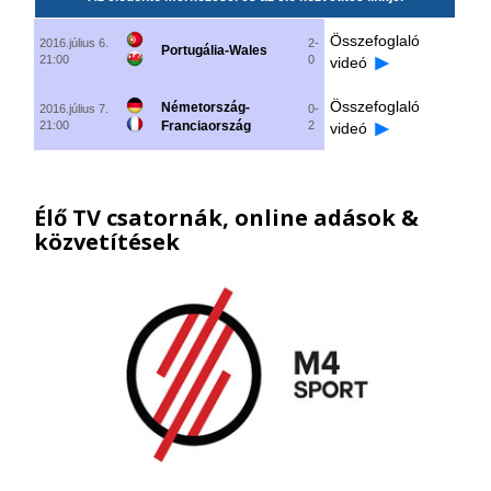
Összefoglaló
2016.július 6.
2-
Portugália-Wales
21:00
0
videó
Összefoglaló
Németország-
2016.július 7.
0-
21:00
Franciaország
2
videó
Élő TV csatornák, online adások &
közvetítések