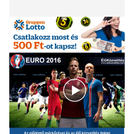
Az elődöntő mérkőzései és az élő közvetítés linkjei