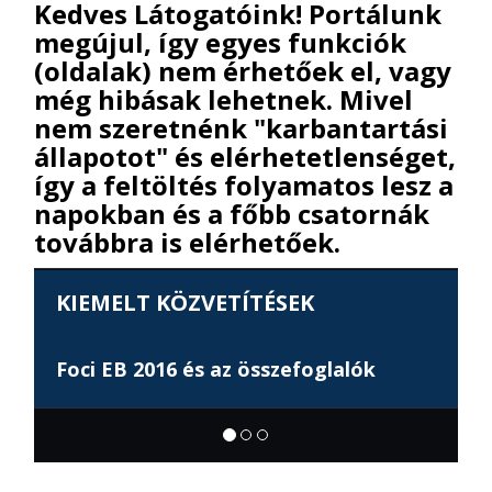
Kedves Látogatóink! Portálunk
megújul, így egyes funkciók
(oldalak) nem érhetőek el, vagy
még hibásak lehetnek. Mivel
nem szeretnénk "karbantartási
állapotot" és elérhetetlenséget,
így a feltöltés folyamatos lesz a
napokban és a főbb csatornák
továbbra is elérhetőek.
KIEMELT KÖZVETÍTÉSEK
M4 Sport TV
k
Riói Olimpia (hamarosan)