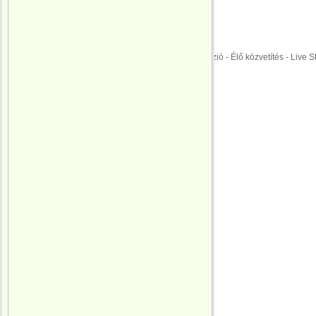
Ausztria
MAGYARORSZÁG
Menetrend
ÉLŐ KÖZVETÍTÉS: Labdarúgó Európa Ba
EURO 2016 | M4 Sport Televízió - Élő közvetítés - Live 