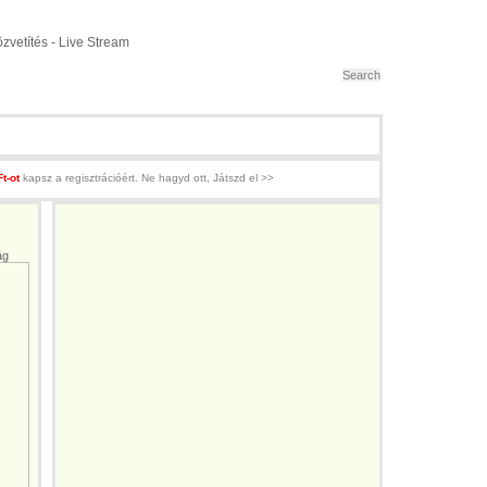
ó Európa Bajnokság, Franciaország
zvetítés - Live Stream
Ft-ot
kapsz a regisztrációért. Ne hagyd ott, Játszd el >>
ág