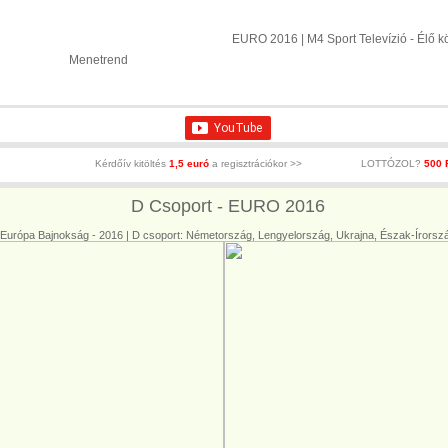
ÉLŐ KÖZVETÍTÉS: Labdarúg
Csoportok
C-csoport
EURO 2016 | M4 Sport Televízió - Élő kö
Menetrend
F-csoport
Kérdőív kitöltés
1,5 euró
a regisztrációkor >>
LOTTÓZOL?
500 
D Csoport - EURO 2016
Európa Bajnokság - 2016 | D csoport: Németország, Lengyelország, Ukrajna, Észak-Írorsz