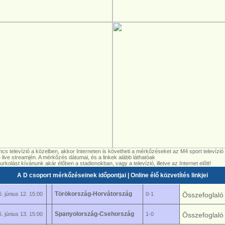
ncs televízió a közelben, akkor Interneten is követheti a mérkőzéseket az M4 sport televízió
e live streamjén. A mérkőzés dátumai, és a linkek alább láthatóak
urkolást kívánunk akár élőben a stadionokban, vagy a televízió, illetve az Internet előtt!
A D csoport mérkőzéseinek időpontjai | Online élő közvetítés linkjei
Törökország-Horvátország
. június 12. 15:00
0-1
Összefoglal
Spanyolország-Csehország
. június 13. 15:00
1-0
Összefoglal