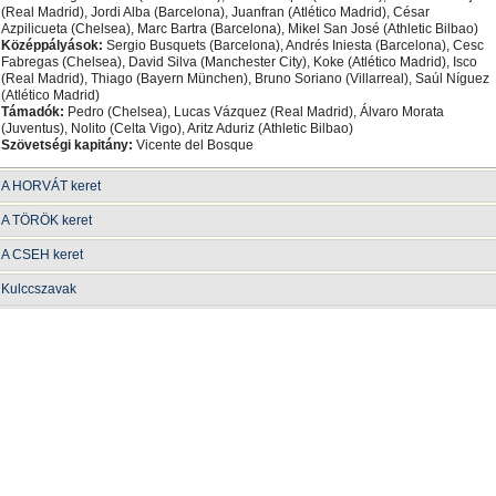
(Real Madrid), Jordi Alba (Barcelona), Juanfran (Atlético Madrid), César
Azpilicueta (Chelsea), Marc Bartra (Barcelona), Mikel San José (Athletic Bilbao)
Középpályások:
Sergio Busquets (Barcelona), Andrés Iniesta (Barcelona), Cesc
Fabregas (Chelsea), David Silva (Manchester City), Koke (Atlético Madrid), Isco
(Real Madrid), Thiago (Bayern München), Bruno Soriano (Villarreal), Saúl Níguez
(Atlético Madrid)
Támadók:
Pedro (Chelsea), Lucas Vázquez (Real Madrid), Álvaro Morata
(Juventus), Nolito (Celta Vigo), Aritz Aduriz (Athletic Bilbao)
Szövetségi kapitány:
Vicente del Bosque
A HORVÁT keret
A TÖRÖK keret
A CSEH keret
Kulccszavak