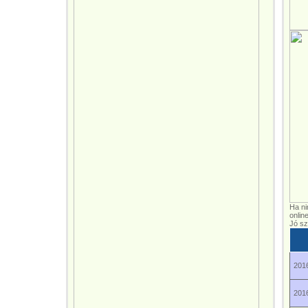
Ha ni
onlin
Jó sz
2016
2016