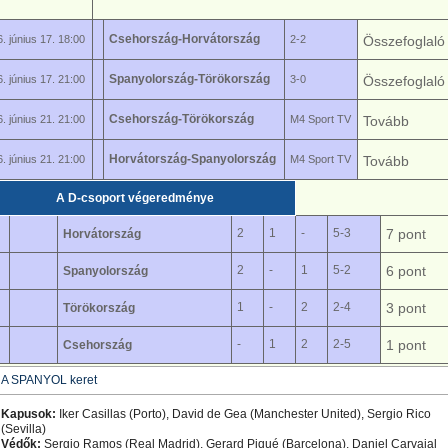
Csehország-Horvátország
. június 17. 18:00
2-2
Összefoglal
Spanyolország-Törökország
. június 17. 21:00
3-0
Összefoglal
Csehország-Törökország
. június 21. 21:00
M4 Sport TV
Tovább
Horvátország-Spanyolország
. június 21. 21:00
M4 Sport TV
Tovább
A D-csoport végeredménye
2
1
-
5-3
7 pont
Horvátország
2
-
1
5-2
6 pont
Spanyolország
1
-
2
2-4
3 pont
Törökország
-
1
2
2-5
1 pont
Csehország
A SPANYOL keret
Kapusok:
Iker Casillas (Porto), David de Gea (Manchester United), Sergio Rico
(Sevilla)
Védők:
Sergio Ramos (Real Madrid), Gerard Piqué (Barcelona), Daniel Carvajal