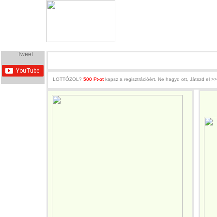
Főoldal
Csapatok
D-csoport
E-csoport
Tweet
LOTTÓZOL?
500 Ft-ot
kapsz a regisztrációért. Ne hagyd ott, Játszd el >>