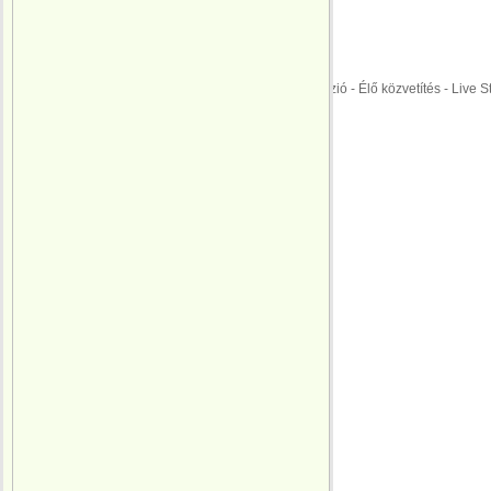
Ausztria
MAGYARORSZÁG
Menetrend
ÉLŐ KÖZVETÍTÉS: Labdarúgó Európa Ba
EURO 2016 | M4 Sport Televízió - Élő közvetítés - Live 