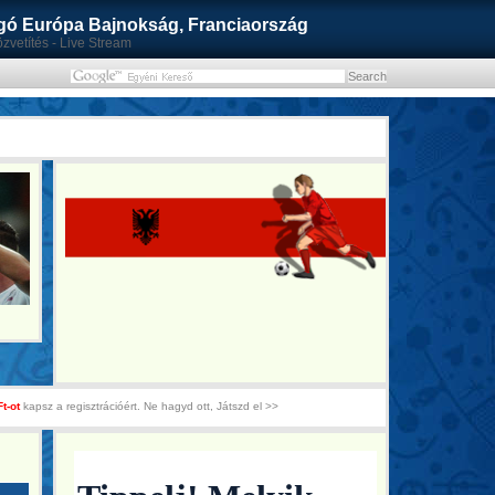
ó Európa Bajnokság, Franciaország
zvetítés - Live Stream
Ft-ot
kapsz a regisztrációért. Ne hagyd ott, Játszd el >>