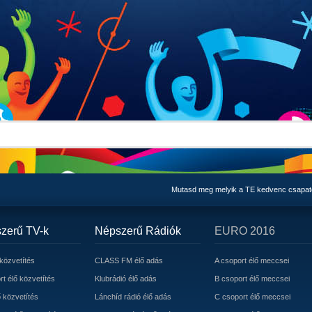
Mutasd meg melyik a TE kedvenc csapa
zerű TV-k
Népszerű Rádiók
EURO 2016
közvetítés
CLASS FM élő adás
A csoport élő meccsei
t élő közvetítés
Klubrádió élő adás
B csoport élő meccsei
 közvetítés
Lánchíd rádió élő adás
C csoport élő meccsei