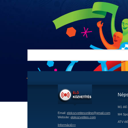
Néps
M1 élő 
Email:
elokozvetitesonline@gmail.com
M4 Spor
Website:
elokozvetites.com
ATV élő
Információ>>