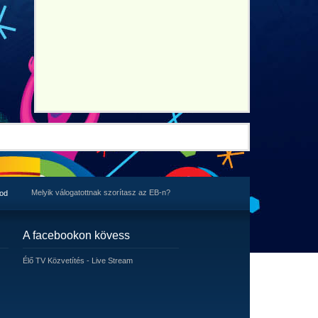
Melyik válogatottnak szorítasz az EB-n?
tod
A facebookon kövess
Élő TV Közvetítés - Live Stream