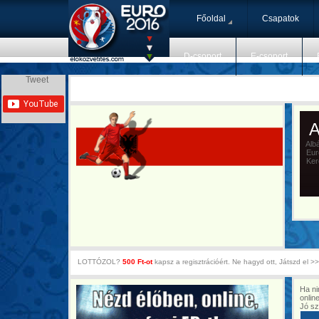
Főoldal
Csapatok
D-csoport
E-csoport
Tweet
A
Albán
Euro
Kere
LOTTÓZOL?
500 Ft-ot
kapsz a regisztrációért. Ne hagyd ott, Játszd el >>
Ha ni
onlin
Jó sz