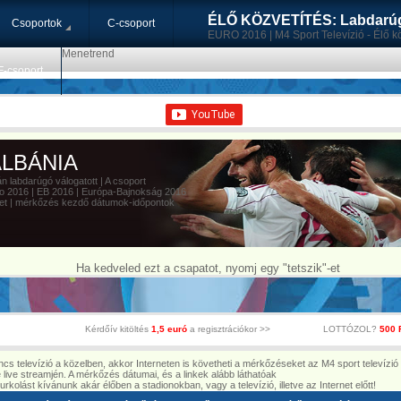
ÉLŐ KÖZVETÍTÉS: Labdarúg
Csoportok
C-csoport
EURO 2016 | M4 Sport Televízió - Élő kö
Menetrend
F-csoport
LBÁNIA
 labdarúgó válogatott | A csoport
 2016 | EB 2016 | Európa-Bajnokság 2016
t | mérkőzés kezdő dátumok-időpontok
Ha kedveled ezt a csapatot, nyomj egy "tetszik"-et
Kérdőív kitöltés
1,5 euró
a regisztrációkor >>
LOTTÓZOL?
500 
ncs televízió a közelben, akkor Interneten is követheti a mérkőzéseket az M4 sport televízió
e live streamjén. A mérkőzés dátumai, és a linkek alább láthatóak
urkolást kívánunk akár élőben a stadionokban, vagy a televízió, illetve az Internet előtt!