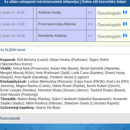
Az albán válogatott mérkőzéseinek időpontjai | Online élő közvetítés linkjei
Albánia-Svájc
. június 11. 15:00
0-1
Összefoglaló
Franciaország-Albánia
. június 15. 21:00
2-0
Összefoglaló
Románia-Albánia
. június 19. 21:00
0-1
Összefoglaló
Az ALBÁN keret
Kapusok:
Etrit Berisha (Lazio), Alban Hoxha (Partizani), Orges Shehi
(Skenderbeu Korce)
Védők:
Arlind Ajeti (Frosinone), Naser Aliji (Basel), Berat Gjimshiti (Atalanta),
Mergim Mavraj (Köln), Amir Rrahmani (Split), Lorik Cana (Nantes), Elseid Hysaj
(Napoli), Ansi Agolli (Qarabag), Frederic Veseli (Lugano)
Középpályások:
Ledian Memushaj (Pescara), Ergys Kace (PAOK), Andi Lila (PAS
Jannina), Migjen Basha (Como), Odise Roshi (Rijeka), Burim Kukeli (Zürich),
Ermir Lenjani (Nantes), Herolind Shala (Slovan Liberec), Taulant Xhaka (Basel),
Amir Abrashi (Freiburg))
Támadók:
Bekim Balaj (Rijeka), Sokol Cikalleshi (Istanbul Basaksehir), Armando
Sadiku (Vaduz), Milot Rashica (Vitesse), Shkelzen Gashi (Colorado Rapids)
Szövetségi kapitány:
Gianni De Biasi
Kulccszavak