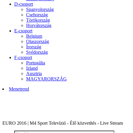
D-csoport
Spanyolország
Csehország
Törökország
Horvátország
E-csoport
Belgium
Olaszország
Írország
Svédország
F-csoport
Portugália
Izland
Ausztria
MAGYARORSZÁG
Menetrend
ÉLŐ KÖZVETÍTÉS: Labdarúgó Európa Bajnokság,
Franciaország
EURO 2016 | M4 Sport Televízió - Élő közvetítés - Live Stream