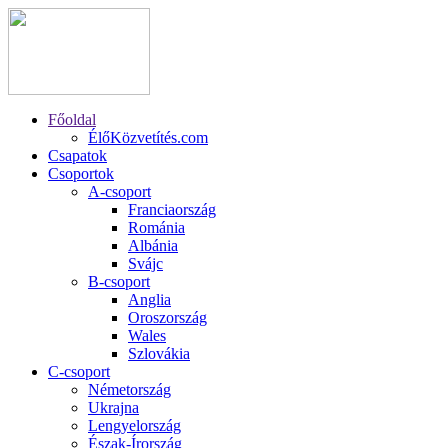
Főoldal
ÉlőKözvetítés.com
Csapatok
Csoportok
A-csoport
Franciaország
Románia
Albánia
Svájc
B-csoport
Anglia
Oroszország
Wales
Szlovákia
C-csoport
Németország
Ukrajna
Lengyelország
Észak-Írország