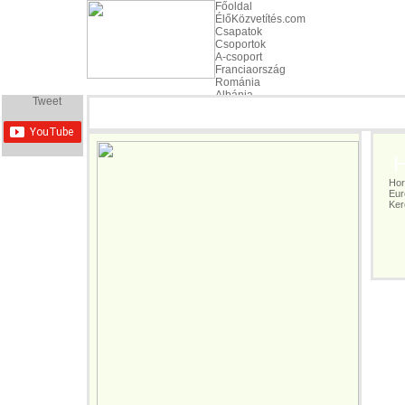
Főoldal
ÉlőKözvetítés.com
Csapatok
Csoportok
A-csoport
Franciaország
Románia
Albánia
Tweet
Svájc
B-csoport
Anglia
Oroszország
Wales
Ho
Szlovákia
C-csoport
Horvá
Euro
Németország
Kere
Ukrajna
Lengyelország
Észak-Írország
D-csoport
Spanyolország
Csehország
Törökország
Horvátország
E-csoport
Belgium
Olaszország
Írország
Svédország
F-csoport
Portugália
Izland