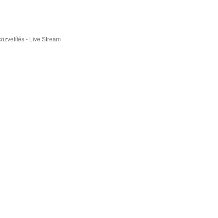
ó Európa Bajnokság, Franciaország
özvetítés - Live Stream