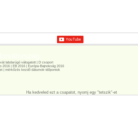
rvátország
t labdarúgó válogatott | D csoport
 2016 | EB 2016 | Európa-Bajnokság 2016
t | mérkőzés kezdő dátumok-időpontok
Ha kedveled ezt a csapatot, nyomj egy "tetszik"-et