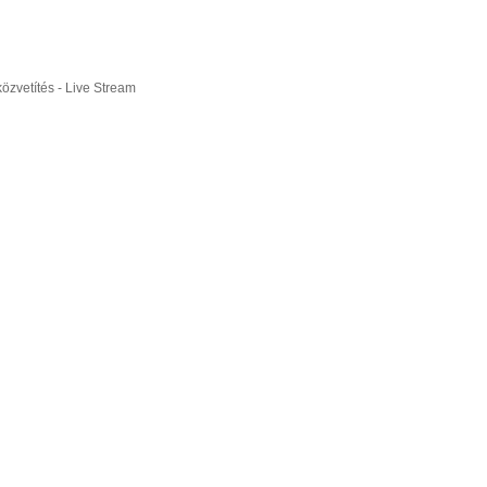
ó Európa Bajnokság, Franciaország
özvetítés - Live Stream