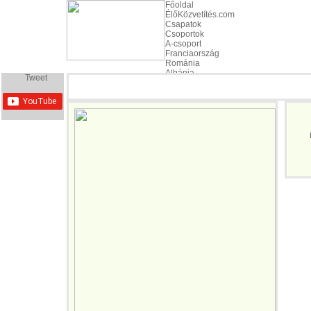
Főoldal
ÉlőKözvetítés.com
Csapatok
Csoportok
A-csoport
Franciaország
Románia
Albánia
Tweet
Svájc
B-csoport
Anglia
Oroszország
Wales
Szlovákia
C-csoport
Németország
Ukrajna
Lengyelország
Észak-Írország
D-csoport
Spanyolország
Csehország
Törökország
Horvátország
E-csoport
Belgium
Olaszország
Írország
Svédország
F-csoport
Portugália
Izland