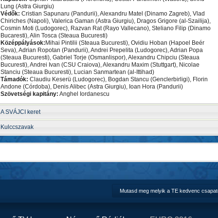
Lung (Astra Giurgiu)
Védők:
Cristian Sapunaru (Pandurii), Alexandru Matel (Dinamo Zagreb), Vlad
Chiriches (Napoli), Valerica Gaman (Astra Giurgiu), Dragos Grigore (al-Szailija),
Cosmin Moti (Ludogorec), Razvan Rat (Rayo Vallecano), Steliano Filip (Dinamo
Bucaresti), Alin Tosca (Steaua Bucuresti)
Középpályások:
Mihai Pintilii (Steaua Bucuresti), Ovidiu Hoban (Hapoel Beér
Seva), Adrian Ropotan (Pandurii), Andrei Prepelita (Ludogorec), Adrian Popa
(Steaua Bucuresti), Gabriel Torje (Osmanlispor), Alexandru Chipciu (Steaua
Bucuresti), Andrei Ivan (CSU Craiova), Alexandru Maxim (Stuttgart), Nicolae
Stanciu (Steaua Bucuresti), Lucian Sanmartean (al-Ittihad)
Támadók:
Claudiu Keserü (Ludogorec), Bogdan Stancu (Genclerbirligi), Florin
Andone (Córdoba), Denis Alibec (Astra Giurgiu), Ioan Hora (Pandurii)
Szövetségi kapitány:
Anghel Iordanescu
A SVÁJCI keret
Kulccszavak
Mutasd meg melyik a TE kedvenc csapa