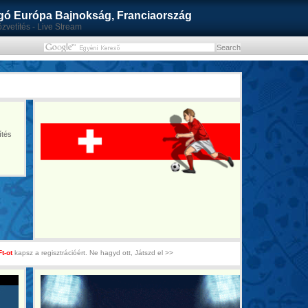
ó Európa Bajnokság, Franciaország
zvetítés - Live Stream
ítés
Ft-ot
kapsz a regisztrációért. Ne hagyd ott, Játszd el >>