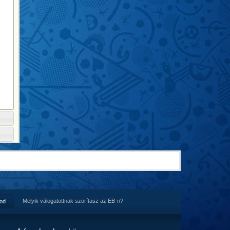
Melyik válogatottnak szorítasz az EB-n?
tod