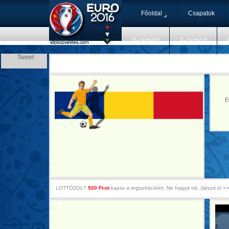
Főoldal
Csapatok
D-csoport
E-csoport
Tweet
E
LOTTÓZOL?
500 Ft-ot
kapsz a regisztrációért. Ne hagyd ott, Játszd el >>