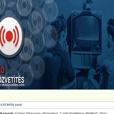
A ROMÁN keret
Kapusok:
Ciprian Tatarusanu (Fiorentina), Costel Pantilimon (Watford), Silviu