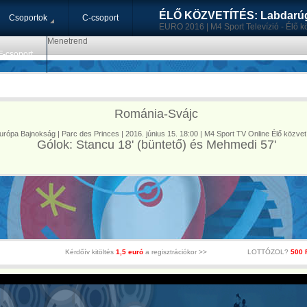
ÉLŐ KÖZVETÍTÉS: Labdarúg
Csoportok
C-csoport
EURO 2016 | M4 Sport Televízió - Élő kö
Menetrend
F-csoport
Románia-Svájc
urópa Bajnokság | Parc des Princes | 2016. június 15. 18:00 | M4 Sport TV Online Élő közvet
Gólok: Stancu 18' (büntető) és Mehmedi 57'
Kérdőív kitöltés
1,5 euró
a regisztrációkor >>
LOTTÓZOL?
500 