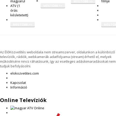
magyarul
filmje
MÉGTÖBB >>
ATV (1
MÉGTÖBB >>
órás
késletetett)
MÉGTÖBB >>
MÉGTÖB
Az ÉlőKözvetítés weboldala nem streamszerver, oldalunkon a különböző
televíziók, rádiók, webkamerák adatfolyama (stream) érhető el, melyek
működésére nincs ráhatásunk, így az esetleges adáskimaradásokat nem
tudjuk befolyásolni.
elokozvetites.com
Kapcsolat
Információ
Online Televíziók