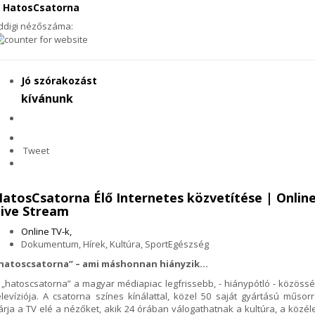
 HatosCsatorna
ddigi nézőszáma:
Jó szórakozást
kívánunk
Tweet
atosCsatorna Élő Internetes közvetítése | Onlin
ive Stream
Online TV-k,
Dokumentum, Hírek, Kultúra, SportEgészség
hatoscsatorna” – ami máshonnan hiányzik…
 „hatoscsatorna” a magyar médiapiac legfrissebb, - hiánypótló - közössé
elevíziója. A csatorna színes kínálattal, közel 50 saját gyártású műsorr
árja a TV elé a nézőket, akik 24 órában válogathatnak a kultúra, a közéle