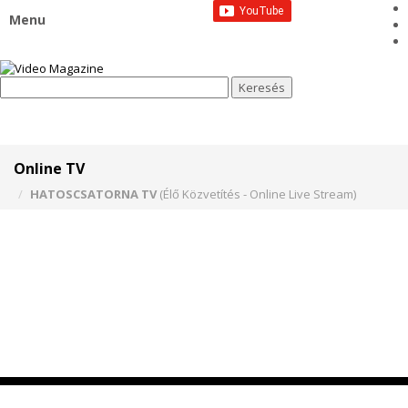
Menu
Online TV
HATOSCSATORNA TV
(Élő Közvetítés - Online Live Stream)