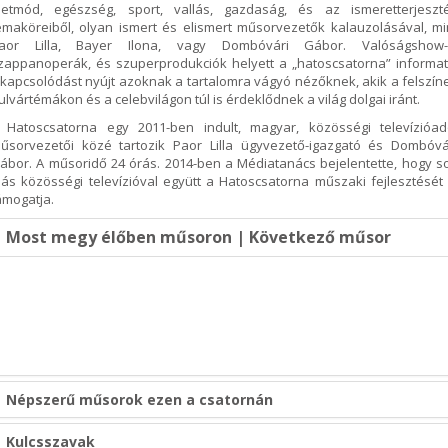
letmód, egészség, sport, vallás, gazdaság, és az ismeretterjeszt
émaköreiből, olyan ismert és elismert műsorvezetők kalauzolásával, mi
aor Lilla, Bayer Ilona, vagy Dombóvári Gábor. Valóságshow-
zappanoperák, és szuperprodukciók helyett a „hatoscsatorna” informat
ikapcsolódást nyújt azoknak a tartalomra vágyó nézőknek, akik a felszín
ulvártémákon és a celebvilágon túl is érdeklődnek a világ dolgai iránt.
 Hatoscsatorna egy 2011-ben indult, magyar, közösségi televízióad
űsorvezetői közé tartozik Paor Lilla ügyvezető-igazgató és Dombóvá
ábor. A műsoridő 24 órás. 2014-ben a Médiatanács bejelentette, hogy s
ás közösségi televízióval együtt a Hatoscsatorna műszaki fejlesztését 
ámogatja.
Most megy élőben műsoron | Következő műsor
Népszerű műsorok ezen a csatornán
Kulcsszavak