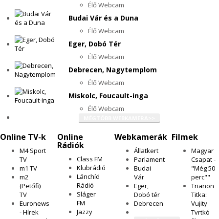
Élő Webcam
Budai Vár és a Duna
Élő Webcam
Eger, Dobó Tér
Élő Webcam
Debrecen, Nagytemplom
Élő Webcam
Miskolc, Foucault-inga
Élő Webcam
MÉGTÖBB WEBKAMERA>>
Online TV-k
Online
Webkamerák
Filmek
Rádiók
M4 Sport
Állatkert
Magyar
Class FM
TV
Parlament
Csapat -
Klubrádió
m1 TV
Budai
"Még 50
Lánchíd
m2
Vár
perc""
Rádió
(Petőfi)
Eger,
Trianon
Sláger
TV
Dobó tér
Titka:
FM
Euronews
Debrecen
Vujity
Jazzy
- Hírek
Tvrtkó