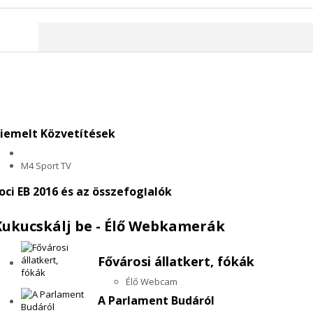
űsoron
iemelt Közvetítések
M4 Sport TV
oci EB 2016 és az összefoglalók
Kukucskálj be - Élő Webkamerák
Fővárosi állatkert, fókák
Élő Webcam
A Parlament Budáról