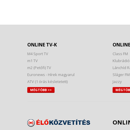
ONLINE TV-K
ONLINE
M4 Sport TV
Class FM
m1 TV
Klubrádió
m2 (Petőfi) TV
Lánchíd R
Euronews - Hírek magyarul
Sláger FM
ATV (1 órás késletetett)
Jazzy
MÉGTÖBB >>
MÉGTÖB
ONLIN