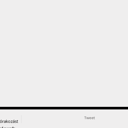
Tweet
zórakozást