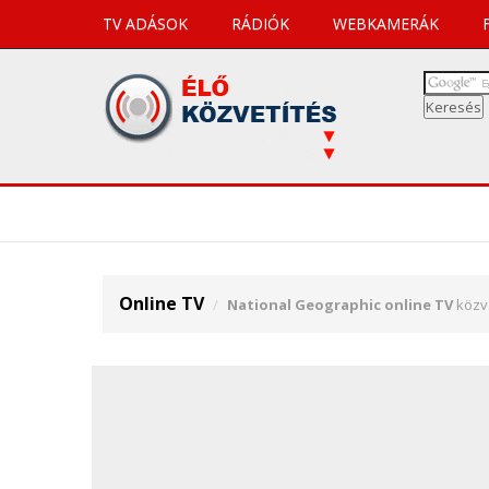
TV ADÁSOK
RÁDIÓK
WEBKAMERÁK
Online TV
National Geographic online TV
közve