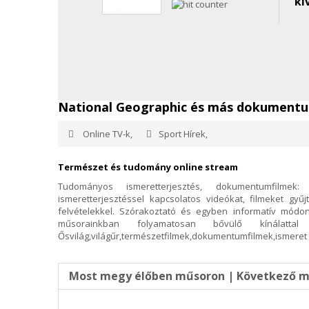
kí
National Geographic és más dokumentu
Online TV-k,
Sport Hírek,
Természet és tudomány online stream
Tudományos ismeretterjesztés, dokumentumfilmek:
ismeretterjesztéssel kapcsolatos videókat, filmeket gyű
felvételekkel. Szórakoztató és egyben informatív módon
műsorainkban folyamatosan bővülő kínálatt
Ősvilág,világűr,természetfilmek,dokumentumfilmek,ismeret t
Most megy élőben műsoron | Következő 