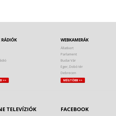
 RÁDIÓK
WEBKAMERÁK
Állatkert
Parlament
ádió
Budai Vár
Eger, Dobó tér
Debrecen
B >>
MÉGTÖBB >>
E TELEVÍZIÓK
FACEBOOK