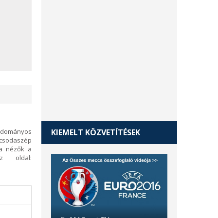
udományos
KIEMELT KÖZVETÍTÉSEK
 csodaszép
 a nézők a
z oldal: