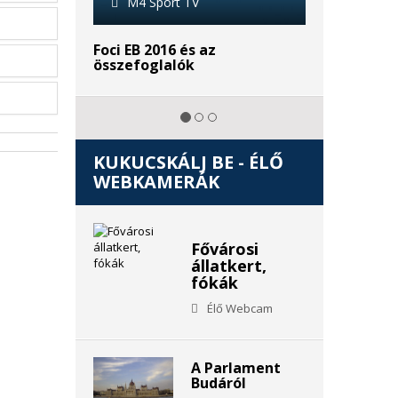
M4 Sport TV
M4 Sp
Foci EB 2016 és az
Riói Olim
összefoglalók
KUKUCSKÁLJ BE - ÉLŐ
WEBKAMERÁK
Fővárosi
állatkert,
fókák
Élő Webcam
A Parlament
Budáról