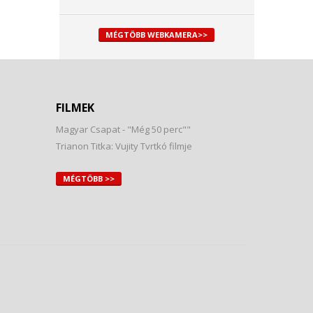
MÉGTÖBB WEBKAMERA>>
FILMEK
Magyar Csapat - "Még 50 perc""
Trianon Titka: Vujity Tvrtkó filmje
MÉGTÖBB >>