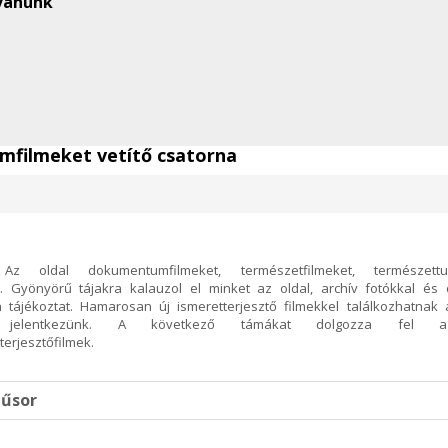
vánunk
mfilmeket vetítő csatorna
 Az oldal dokumentumfilmeket, természetfilmeket, természett
jt. Gyönyörű tájakra kalauzol el minket az oldal, archív fotókkal és
 tájékoztat. Hamarosan új ismeretterjesztő filmekkel találkozhatnak
al jelentkezünk. A következő támákat dolgozza fel a
erjesztőfilmek.
műsor