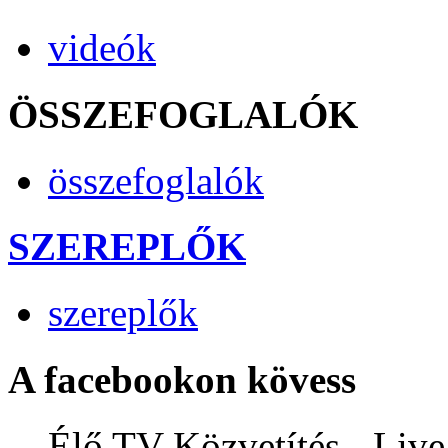
videók
ÖSSZEFOGLALÓK
összefoglalók
SZEREPLŐK
szereplők
A facebookon kövess
Élő TV Közvetítés - Liv