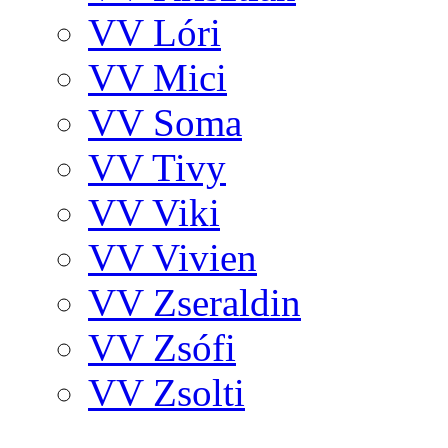
VV Lóri
VV Mici
VV Soma
VV Tivy
VV Viki
VV Vivien
VV Zseraldin
VV Zsófi
VV Zsolti