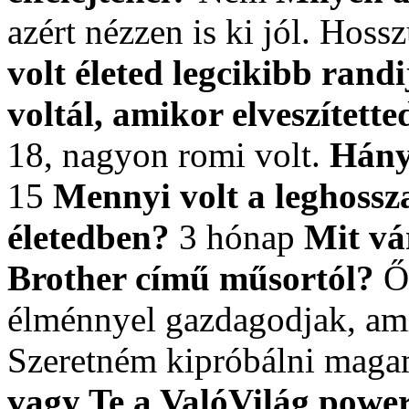
azért nézzen is ki jól. Hoss
volt életed legcikibb rand
voltál, amikor elveszített
18, nagyon romi volt.
Hány
15
Mennyi volt a leghossza
életedben?
3 hónap
Mit vá
Brother című műsortól?
Őr
élménnyel gazdagodjak, am
Szeretném kipróbálni maga
vagy Te a ValóVilág power