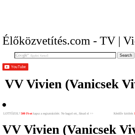
VALÓVILÁG 8 powered b
Élőközvetítés.com - TV | Vi
VV Vivien (Vanicsek Viv
LOTTÓZOL?
500 Ft-ot
kapsz a regisztrációért. Ne hagyd ott, Játszd el >>
Kérdőív kitöltés
VV Vivien (Vanicsek Vi