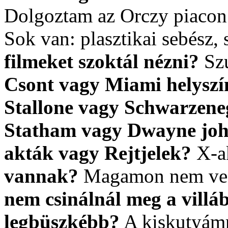
Dolgoztam az Orczy piac
Sok van: plasztikai sebész
filmeket szoktál nézni?
Szu
Csont vagy Miami helyszí
Stallone vagy Schwarzene
Statham vagy Dwayne jo
akták vagy Rejtjelek?
X-a
vannak?
Magamon nem ves
nem csinálnál meg a villá
legbüszkébb?
A kiskutyámra