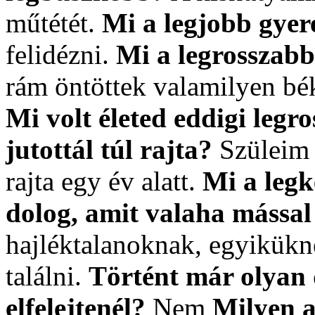
műtétét.
Mi a legjobb gye
felidézni.
Mi a legrosszab
rám öntöttek valamilyen bék
Mi volt életed eddigi legr
jutottál túl rajta?
Szüleim 
rajta egy év alatt.
Mi a leg
dolog, amit valaha mással 
hajléktalanoknak, egyikükn
találni.
Történt már olyan 
elfelejtenél?
Nem
Milyen a