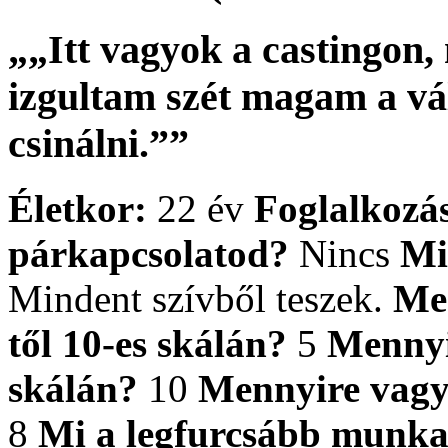
„„Itt vagyok a castingon
izgultam szét magam a vá
csinálni.””
Életkor:
22 év
Foglalkozá
párkapcsolatod?
Nincs
Mi
Mindent szívből teszek.
Men
től 10-es skálán?
5
Mennyir
skálán?
10
Mennyire vagy 
8
Mi a legfurcsább munka,