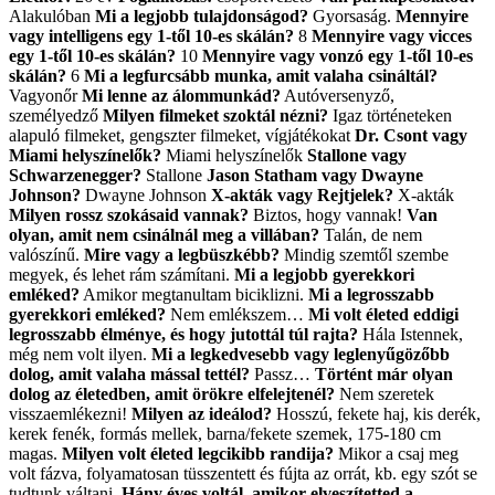
Alakulóban
Mi a legjobb tulajdonságod?
Gyorsaság.
Mennyire
vagy intelligens egy 1-től 10-es skálán?
8
Mennyire vagy vicces
egy 1-től 10-es skálán?
10
Mennyire vagy vonzó egy 1-től 10-es
skálán?
6
Mi a legfurcsább munka, amit valaha csináltál?
Vagyonőr
Mi lenne az álommunkád?
Autóversenyző,
személyedző
Milyen filmeket szoktál nézni?
Igaz történeteken
alapuló filmeket, gengszter filmeket, vígjátékokat
Dr. Csont vagy
Miami helyszínelők?
Miami helyszínelők
Stallone vagy
Schwarzenegger?
Stallone
Jason Statham vagy Dwayne
Johnson?
Dwayne Johnson
X-akták vagy Rejtjelek?
X-akták
Milyen rossz szokásaid vannak?
Biztos, hogy vannak!
Van
olyan, amit nem csinálnál meg a villában?
Talán, de nem
valószínű.
Mire vagy a legbüszkébb?
Mindig szemtől szembe
megyek, és lehet rám számítani.
Mi a legjobb gyerekkori
emléked?
Amikor megtanultam biciklizni.
Mi a legrosszabb
gyerekkori emléked?
Nem emlékszem…
Mi volt életed eddigi
legrosszabb élménye, és hogy jutottál túl rajta?
Hála Istennek,
még nem volt ilyen.
Mi a legkedvesebb vagy leglenyűgözőbb
dolog, amit valaha mással tettél?
Passz…
Történt már olyan
dolog az életedben, amit örökre elfelejtenél?
Nem szeretek
visszaemlékezni!
Milyen az ideálod?
Hosszú, fekete haj, kis derék,
kerek fenék, formás mellek, barna/fekete szemek, 175-180 cm
magas.
Milyen volt életed legcikibb randija?
Mikor a csaj meg
volt fázva, folyamatosan tüsszentett és fújta az orrát, kb. egy szót se
tudtunk váltani.
Hány éves voltál, amikor elveszítetted a