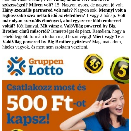
szüzességed? Milyen volt?
15. Nagyon gyors, de nagyon jó volt.
Hány szexuális partnered volt már?
Nagyon sok.
Mennyi volt a
leghosszabb szex nélküli idő az életedben?
1 vagy 2 hónap.
Volt
már olyan szexuális élményed, ahol egyszerre több emberrel
voltál?
Két lánnyal.
Mit vársz a ValóVilág powered by Big
Brother című műsortól?
Ismeretséget és pénzt. Remélem, hogy a
lehető legjobb formám tudom majd hozni végig!
Miért vagy Te a
ValóVilág powered by Big Brother győztese?
Magamat adom,
hiteles vagyok, és mert nem szoktam veszíteni.