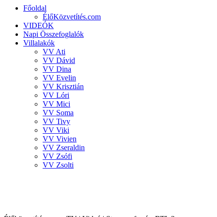
Főoldal
ÉlőKözvetítés.com
VIDEÓK
Napi Összefoglalók
Villalakók
VV Ati
VV Dávid
VV Dina
VV Evelin
VV Krisztián
VV Lóri
VV Mici
VV Soma
VV Tivy
VV Viki
VV Vivien
VV Zseraldin
VV Zsófi
VV Zsolti
VALÓVILÁG 8 powered by BigBrother