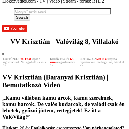
Élőközvetítés.com - TV | Videó | Stream - forrás: RTL 2
VV Krisztián - Valóvilág 8, Villalakó
LOTTÓZOL?
500 Ft-ot
kapsz a
Kérdőív kitöltés
1,5
LOTTÓZOL?
500 Ft-ot
kapsz a
regisztrációért. Ne hagyd ott, Játszd el
euró
a regisztrációkor
regisztrációért. Ne hagyd ott, Játszd el
>>
>>
>>
VV Krisztián (Baranyai Krisztián) |
Bemutatkozó Videó
„Kamu villában kamu arcok, kamu szerelmek,
kamu harcok. De valós kudarcok, de valódi csak én
lehetek, győzni jöttem, rettegjetek! Ez itt a
ValóVilág!”
Életkor:
26 év
Foglalkozás:
csoportvezető
Van párkapcsolatod?