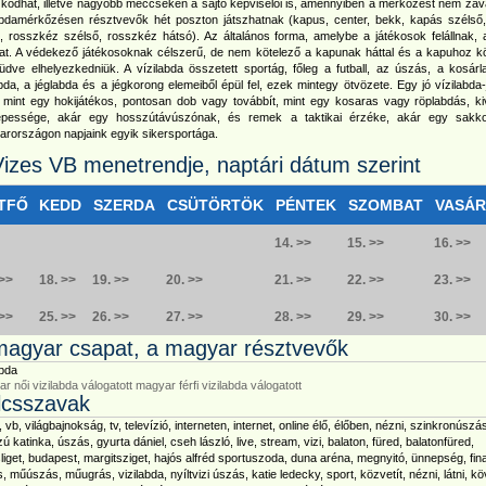
zkodhat, illetve nagyobb meccseken a sajtó képviselői is, amennyiben a mérkőzést nem zava
abdamérkőzésen résztvevők hét poszton játszhatnak (kapus, center, bekk, kapás szélső
, rosszkéz szélső, rosszkéz hátsó). Az általános forma, amelybe a játékosok felállnak, 
at. A védekező játékosoknak célszerű, de nem kötelező a kapunak háttal és a kapuhoz k
küdve elhelyezkedniük. A vízilabda összetett sportág, főleg a futball, az úszás, a kosárl
bda, a jéglabda és a jégkorong elemeiből épül fel, ezek mintegy ötvözete. Egy jó vízilabda
 mint egy hokijátékos, pontosan dob vagy továbbít, mint egy kosaras vagy röplabdás, ki
képessége, akár egy hosszútávúszónak, és remek a taktikai érzéke, akár egy sakk
rországon napjaink egyik sikersportága.
Vizes VB menetrendje, naptári dátum szerint
TFŐ
KEDD
SZERDA
CSÜTÖRTÖK
PÉNTEK
SZOMBAT
VASÁ
14. >>
15. >>
16. >>
 >>
18. >>
19. >>
20. >>
21. >>
22. >>
23. >>
 >>
25. >>
26. >>
27. >>
28. >>
29. >>
30. >>
magyar csapat, a magyar résztvevők
abda
r női vizilabda válogatott
magyar férfi vizilabda válogatott
lcsszavak
, vb, világbajnokság, tv, televízió, interneten, internet, online élő, élőben, nézni, szinkronúszá
ú katinka, úszás, gyurta dániel, cseh lászló, live, stream, vizi, balaton, füred, balatonfüred,
liget, budapest, margitsziget, hajós alfréd sportuszoda, duna aréna, megnyitó, ünnepség, fin
, műúszás, műugrás, vizilabda, nyíltvizi úszás, katie ledecky, sport, közvetít, nézni, látni, kö