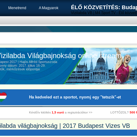
ÉLŐ KÖZVETÍTÉS: Budape
Menetrend
A Magyarok
Vizilabda VB | M4 Sport TV - Élő közvet
zilabda Világbajnokság online stream
est 2017 | Hajós Alfréd Sportuszoda
ny dátum: 2017. július 16-29.
ők, mérkőzések időpontjai
Ha kedveled ezt a sportot, nyomj egy "tetszik"-et
Kérdőív kitöltés
1,5 euró
a regisztrációkor >>
LOTTÓZOL?
500 
zilabda világbajnokság | 2017 Budapest Vizes VB