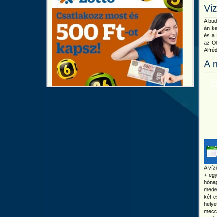
Vi
A bud
án ke
és a 
az Ol
Alfré
A 
Fé
A víz
+ egy
hóna
meden
két c
helye
meccs