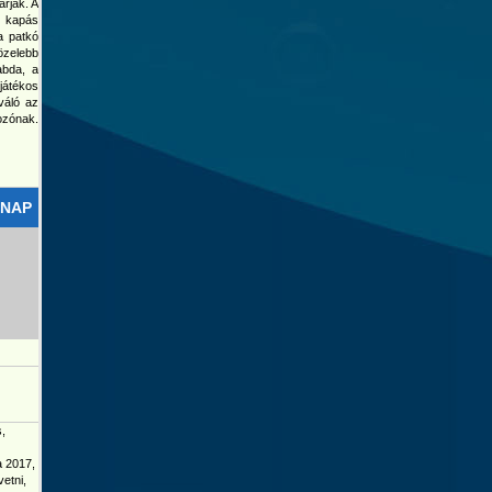
rják. A
, kapás
a patkó
özelebb
abda, a
-játékos
váló az
ozónak.
RNAP
s,
a 2017,
vetni,