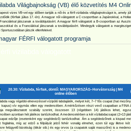
zilabda Világbajnokság (VB) élő közvetítés M4 Onli
apesti vizes VB-vel egy időben tartják a női és a férfi vizilabda világbajnokságot is, amely júl
zdődik (férfiak július 17.-én). A magyar női válogatott a C-csoportban a Japánokkal, a Holl
Franciákkal játszanak a továbbjutásért. A magyar férfi válogatott a B-csoportban az Ausztr
aszokkal és a Franciákkal játszanak a továbbjutásért. Mindegyik válogatott a margitsziget
d Sportuszodában játszik ellenfeleivel.
magyar FÉRFI válogatott programja
rfi vizilabda válogatott
20.30: Vízilabda, férfiak, döntő: MAGYARORSZÁG–Horvátország
| M4
online élőben
ilabda vagy régebbi elnevezéssel vízipóló labdajáték, melyet két, 7–7 fős csapat (hat mezőn
 kapus) vív egymás ellen egy medencében. A mérkőzésen részt vevő csapatban a FINA ál
pja megváltoztatott szabály szerint, összesen 13 (régebben 14) játékos lehet, egys
cében azonban hét játékos tartózkodhat. A medencetérben a két vízilabdacsapat (2×13 játé
sapat edzője (esetenként egy segédedző) tartózkodhat. Ám a segédedzőnek a kispad melle
t foglalnia, míg az edző a félpályát jelző fehér vonalig elmehet, ezen túl egy illetve két
re felügyelő bizottság (titkár stb.) és egy orvos (a csapatok saját masszőre) is a medenc