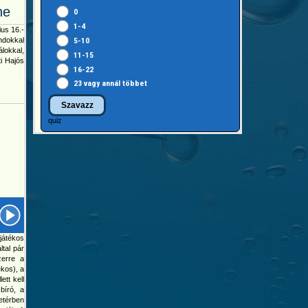
ne
0
1-4
ius 16.-
andokkal
5-10
álokkal,
11-15
i Hajós
16-22
23 vagy annál többet
quiz
yjátékos
tal pár
zerre a
kos), a
tt kell
 bíró, a
etérben