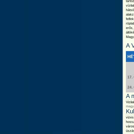
tartó
vízil
hátsó
alakz
felfe
röpla
erős,
álló
Magya
A 
HÉ
17.
24.
A 
Vizil
magya
Ku
vizes
hossz
város
úszás