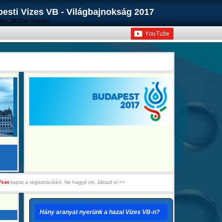
sti Vizes VB - Világbajnokság 2017
ítés, Online Stream
Ft-ot
kapsz a regisztrációért. Ne hagyd ott, Játszd el >>
Hány aranyat nyerünk a hazai Vizes VB-n?