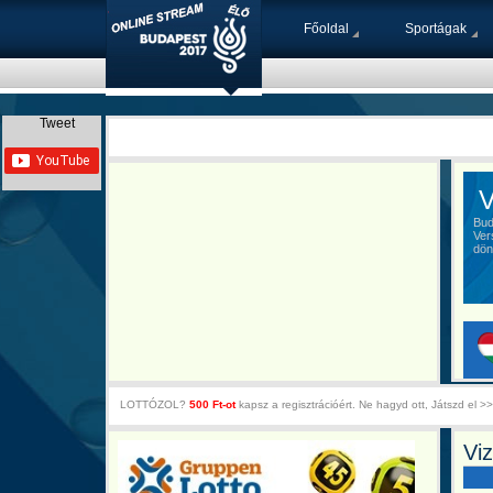
Főoldal
Sportágak
Tweet
Vi
Budap
Verse
dönt
LOTTÓZOL?
500 Ft-ot
kapsz a regisztrációért. Ne hagyd ott, Játszd el >>
Vi