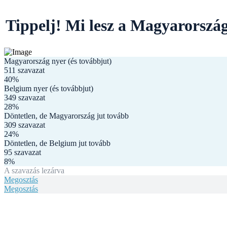
Tippelj! Mi lesz a Magyarorszá
Magyarország nyer (és továbbjut)
511
szavazat
40%
Belgium nyer (és továbbjut)
349
szavazat
28%
Döntetlen, de Magyarország jut tovább
309
szavazat
24%
Döntetlen, de Belgium jut tovább
95
szavazat
8%
A szavazás lezárva
Megosztás
Megosztás