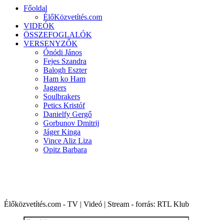
Főoldal
ÉlőKözvetítés.com
VIDEÓK
ÖSSZEFOGLALÓK
VERSENYZŐK
Ónódi János
Fejes Szandra
Balogh Eszter
Ham ko Ham
Jaggers
Soulbrakers
Petics Kristóf
Danielfy Gergő
Gorbunov Dmitrij
Jáger Kinga
Vince Aliz Liza
Opitz Barbara
X-FAKTOR 2016 | 6. évad
Élőközvetítés.com - TV | Videó | Stream - forrás: RTL Klub