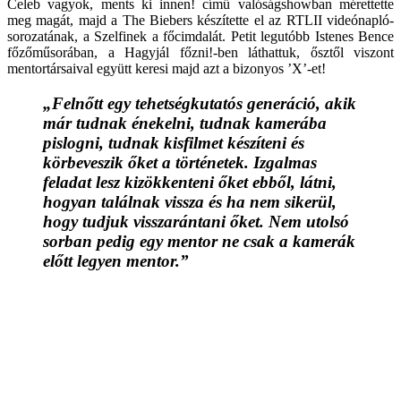
Celeb vagyok, ments ki innen! című valóságshowban mérettette
meg magát, majd a The Biebers készítette el az RTLII videónapló-
sorozatának, a Szelfinek a főcimdalát. Petit legutóbb Istenes Bence
főzőműsorában, a Hagyjál főzni!-ben láthattuk, ősztől viszont
mentortársaival együtt keresi majd azt a bizonyos ’X’-et!
„Felnőtt egy tehetségkutatós generáció, akik
már tudnak énekelni, tudnak kamerába
pislogni, tudnak kisfilmet készíteni és
körbeveszik őket a történetek. Izgalmas
feladat lesz kizökkenteni őket ebből, látni,
hogyan találnak vissza és ha nem sikerül,
hogy tudjuk visszarántani őket. Nem utolsó
sorban pedig egy mentor ne csak a kamerák
előtt legyen mentor.”