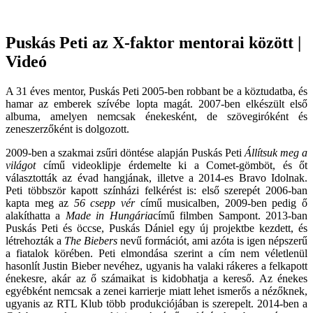
Puskás Peti az X-faktor mentorai között |
Videó
A 31 éves mentor, Puskás Peti 2005-ben robbant be a köztudatba, és
hamar az emberek szívébe lopta magát. 2007-ben elkészült első
albuma, amelyen nemcsak énekesként, de szövegiróként és
zeneszerzőként is dolgozott.
2009-ben a szakmai zsűri döntése alapján Puskás Peti
Állítsuk meg a
világot
című videoklipje érdemelte ki a Comet-gömböt, és őt
választották az évad hangjának, illetve a 2014-es Bravo Idolnak.
Peti többször kapott színházi felkérést is: első szerepét 2006-ban
kapta meg az
56 csepp vér
című musicalben, 2009-ben pedig ő
alakíthatta a
Made in Hungária
című filmben Sampont. 2013-ban
Puskás Peti és öccse, Puskás Dániel egy új projektbe kezdett, és
létrehozták a
The Biebers
nevű formációt, ami azóta is igen népszerű
a fiatalok körében. Peti elmondása szerint a cím nem véletlenül
hasonlít Justin Bieber nevéhez, ugyanis ha valaki rákeres a felkapott
énekesre, akár az ő számaikat is kidobhatja a kereső. Az énekes
egyébként nemcsak a zenei karrierje miatt lehet ismerős a nézőknek,
ugyanis az RTL Klub több produkciójában is szerepelt. 2014-ben a