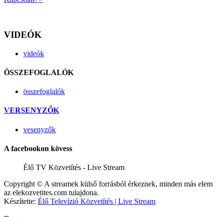
VIDEÓK
videók
ÖSSZEFOGLALÓK
összefoglalók
VERSENYZŐK
vesenyzők
A facebookon kövess
Élő TV Közvetítés - Live Stream
Copyright © A streamek külső forrásból érkeznek, minden más elem
az elekozvetites.com tulajdona.
Készítette:
Élő Televízió Közvetítés | Live Stream