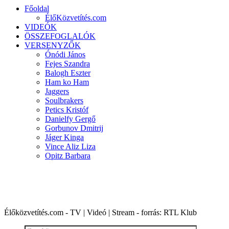
Főoldal
ÉlőKözvetítés.com
VIDEÓK
ÖSSZEFOGLALÓK
VERSENYZŐK
Ónódi János
Fejes Szandra
Balogh Eszter
Ham ko Ham
Jaggers
Soulbrakers
Petics Kristóf
Danielfy Gergő
Gorbunov Dmitrij
Jáger Kinga
Vince Aliz Liza
Opitz Barbara
X-FAKTOR 2016 | 6. évad
Élőközvetítés.com - TV | Videó | Stream - forrás: RTL Klub