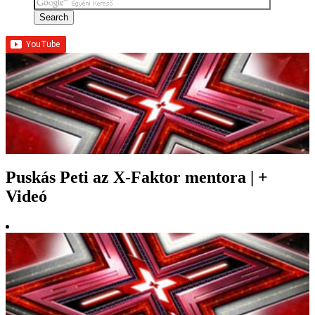
Puskás Peti az X-Faktor mentora | +
Videó