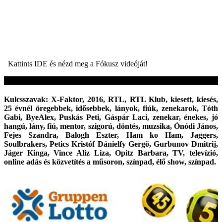
Kattints IDE és nézd meg a Fókusz videóját!
Kulcsszavak: X-Faktor, 2016, RTL, RTL Klub, kiesett, kiesés,
25 évnél öregebbek, idősebbek, lányok, fiúk, zenekarok, Tóth
Gabi, ByeAlex, Puskás Peti, Gáspár Laci, zenekar, énekes, jó
hangú, lány, fiú, mentor, szigorú, döntés, muzsika, Ónódi János,
Fejes Szandra, Balogh Eszter, Ham ko Ham, Jaggers,
Soulbrakers, Petics Kristóf Dánielfy Gergő, Gurbunov Dmitrij,
Jáger Kinga, Vince Aliz Liza, Opitz Barbara, TV, televízió,
online adás és közvetítés a műsoron, színpad, élő show, színpad.