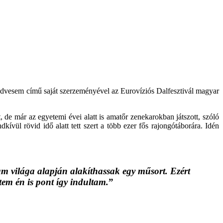
edvesem című saját szerzeményével az Eurovíziós Dalfesztivál magyar
, de már az egyetemi évei alatt is amatőr zenekarokban játszott, szóló
kívül rövid idő alatt tett szert a több ezer fős rajongótáborára. Idén
m világa alapján alakíthassak egy műsort. Ezért
tem én is pont így indultam.
”