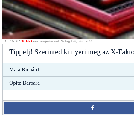
LOTTÓZOL?
500 Ft-ot
kapsz a regisztrációért. Ne hagyd ott, Játszd el >>