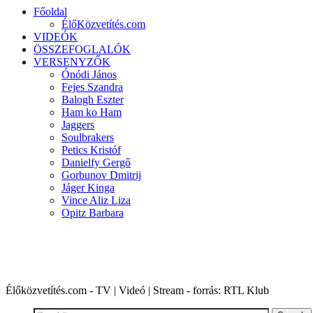
Főoldal
ÉlőKözvetítés.com
VIDEÓK
ÖSSZEFOGLALÓK
VERSENYZŐK
Ónódi János
Fejes Szandra
Balogh Eszter
Ham ko Ham
Jaggers
Soulbrakers
Petics Kristóf
Danielfy Gergő
Gorbunov Dmitrij
Jáger Kinga
Vince Aliz Liza
Opitz Barbara
X-FAKTOR 2016 | 6. évad
Élőközvetítés.com - TV | Videó | Stream - forrás: RTL Klub