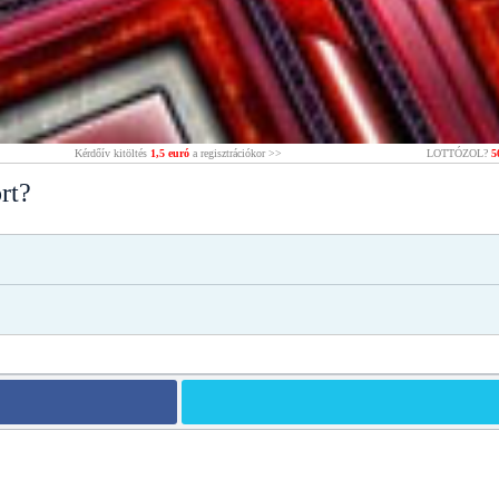
Kérdőív kitöltés
1,5 euró
a regisztrációkor >>
LOTTÓZOL?
5