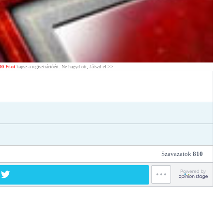
00 Ft-ot
kapsz a regisztrációért. Ne hagyd ott, Játszd el >>