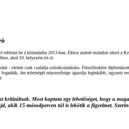
eó
 robbant be a köztudatba 2013-ban. Ekkor aratott osztatlan sikert a K
en, ahol 10. helyezést ért el.
ránt - eleinte csak családja szórakoztatására. Filozófusként diplomázott
n fogadták, ám tehetségét népszerűsége igazolja leginkább, ugyanis rend
t.
t kritizálnak. Most kaptam egy lehetőséget, hogy a maga
d, akik 15 másodpercen túl is lekötik a figyelmet. Szerin