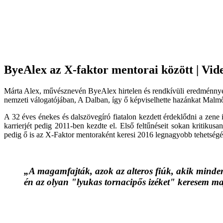
ByeAlex az X-faktor mentorai között | Vid
Márta Alex, művésznevén ByeAlex hirtelen és rendkívüli eredménnyel
nemzeti válogatójában, A Dalban, így ő képviselhette hazánkat Malmőb
A 32 éves énekes és dalszövegíró fiatalon kezdett érdeklődni a zene i
karrierjét pedig 2011-ben kezdte el. Első feltűnéseit sokan kritikusa
pedig ő is az X-Faktor mentoraként keresi 2016 legnagyobb tehetségé
„A magamfajták, azok az alteros fiúk, akik minden
én az olyan "lyukas tornacipős izéket" keresem maj