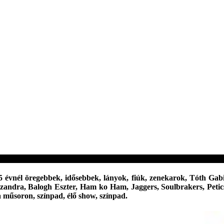
5 évnél öregebbek, idősebbek, lányok, fiúk, zenekarok, Tóth Gabi
s Szandra, Balogh Eszter, Ham ko Ham, Jaggers, Soulbrakers, Peti
 a műsoron, színpad, élő show, színpad.