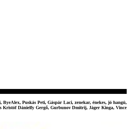
, ByeAlex, Puskás Peti, Gáspár Laci, zenekar, énekes, jó hangú,
cs Kristóf Dánielfy Gergő, Gurbunov Dmitrij, Jáger Kinga, Vince