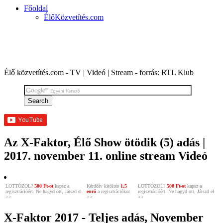
Főoldal
ÉlőKözvetítés.com
X-FAKTOR 2017 | Élő show adás, első rész
Élő közvetítés.com - TV | Videó | Stream - forrás: RTL Klub
Az X-Faktor, Élő Show ötödik (5) adás |
2017. november 11. online stream Videó
LOTTÓZOL?
500 Ft-ot
kapsz a
Kérdőív kitöltés
1,5
LOTTÓZOL?
500 Ft-ot
kapsz a
regisztrációért. Ne hagyd ott, Játszd el
euró
a regisztrációkor
regisztrációért. Ne hagyd ott, Játszd el
>>
>>
>>
X-Faktor 2017 - Teljes adás, November