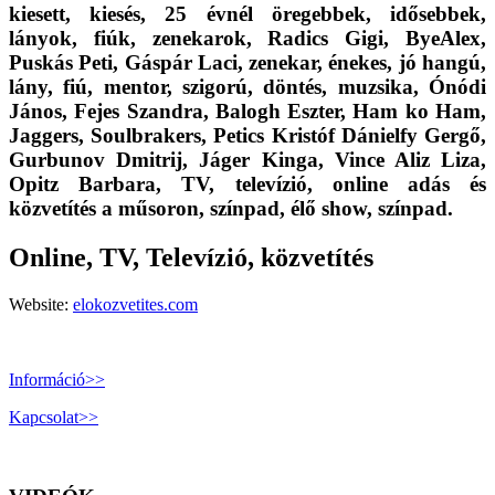
kiesett, kiesés, 25 évnél öregebbek, idősebbek,
lányok, fiúk, zenekarok, Radics Gigi, ByeAlex,
Puskás Peti, Gáspár Laci, zenekar, énekes, jó hangú,
lány, fiú, mentor, szigorú, döntés, muzsika, Ónódi
János, Fejes Szandra, Balogh Eszter, Ham ko Ham,
Jaggers, Soulbrakers, Petics Kristóf Dánielfy Gergő,
Gurbunov Dmitrij, Jáger Kinga, Vince Aliz Liza,
Opitz Barbara, TV, televízió, online adás és
közvetítés a műsoron, színpad, élő show, színpad.
Online, TV, Televízió, közvetítés
Website:
elokozvetites.com
Információ>>
Kapcsolat>>