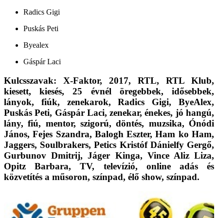
Radics Gigi
Puskás Peti
Byealex
Gáspár Laci
Kulcsszavak: X-Faktor, 2017, RTL, RTL Klub,
kiesett, kiesés, 25 évnél öregebbek, idősebbek,
lányok, fiúk, zenekarok, Radics Gigi, ByeAlex,
Puskás Peti, Gáspár Laci, zenekar, énekes, jó hangú,
lány, fiú, mentor, szigorú, döntés, muzsika, Ónódi
János, Fejes Szandra, Balogh Eszter, Ham ko Ham,
Jaggers, Soulbrakers, Petics Kristóf Dánielfy Gergő,
Gurbunov Dmitrij, Jáger Kinga, Vince Aliz Liza,
Opitz Barbara, TV, televízió, online adás és
közvetítés a műsoron, színpad, élő show, színpad.