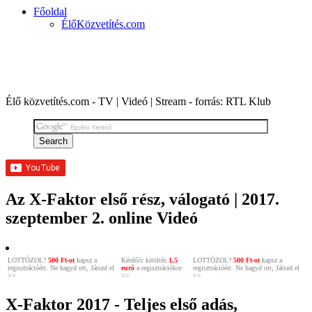
Főoldal
ÉlőKözvetítés.com
X-FAKTOR 2017 | 7. évad, első adás - A Válogató
Élő közvetítés.com - TV | Videó | Stream - forrás: RTL Klub
Az X-Faktor első rész, válogató | 2017.
szeptember 2. online Videó
LOTTÓZOL?
500 Ft-ot
kapsz a
Kérdőív kitöltés
1,5
LOTTÓZOL?
500 Ft-ot
kapsz a
regisztrációért. Ne hagyd ott, Játszd el
euró
a regisztrációkor
regisztrációért. Ne hagyd ott, Játszd el
>>
>>
>>
X-Faktor 2017 - Teljes első adás,