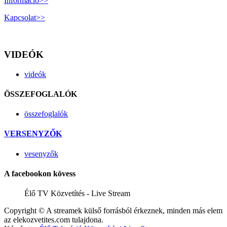
Információ>>
Kapcsolat>>
VIDEÓK
videók
ÖSSZEFOGLALÓK
összefoglalók
VERSENYZŐK
vesenyzők
A facebookon kövess
Élő TV Közvetítés - Live Stream
Copyright © A streamek külső forrásból érkeznek, minden más elem
az elekozvetites.com tulajdona.