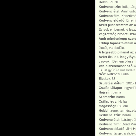
Hobbi
: ZENE
Kedvenc szín:
kék, sár
Kedvenc étel:
Ami húsból
Kedvenc film
: Kosztümö
Kedvenc előadó
: Erre n
Azért jelentkeztem az 
Ez sok embernek jó lesz.
Végzettség/eredeti szak
Amit mindenképp szer
Eddigi tapasztalataim a
élettől, van belőle.
A legszebb pillanat az
Azért örülök, hogy By
vagyok!! De nem ő lesz, ak
Van-e szerencsehozó kab
Ezüst gyűrű a volt kedve
Név:
Ratkóczi Huba
Életkor
: 33
Születési dátum
: 2025.
Családi állapot:
egyedül
Hajszín:
barna
Szemszín:
barna
Csillagjegy:
Nyilas
Magasság:
180 cm
Hobbi:
zene, természetj
Kedvenc szín:
bordó
Kedvenc étel:
báránysült
Kedvenc film:
Dead Ma
Kedvenc előadó
: Jimi H
Kedvenc tárgy:
a slide-