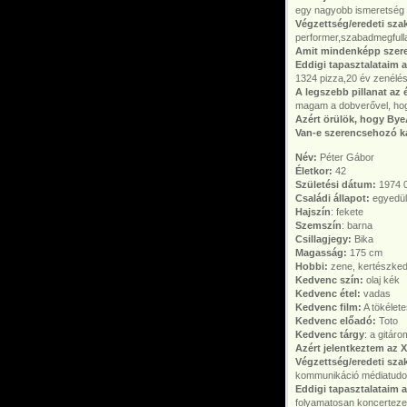
egy nagyobb ismeretség
Végzettség/eredeti szak
performer,szabadmegfull
Amit mindenképp szer
Eddigi tapasztalataim a
1324 pizza,20 év zenélés
A legszebb pillanat az
magam a dobverővel, hog
Azért örülök, hogy By
Van-e szerencsehozó ka
Név:
Péter Gábor
Életkor:
42
Születési dátum:
1974 0
Családi állapot:
egyedül
Hajszín
: fekete
Szemszín
: barna
Csillagjegy:
Bika
Magasság:
175 cm
Hobbi:
zene, kertészkedé
Kedvenc szín:
olaj kék
Kedvenc étel:
vadas
Kedvenc film:
A tökélete
Kedvenc előadó:
Toto
Kedvenc tárgy
: a gitáro
Azért jelentkeztem az 
Végzettség/eredeti szak
kommunikáció médiatudo
Eddigi tapasztalataim a
folyamatosan koncerteze