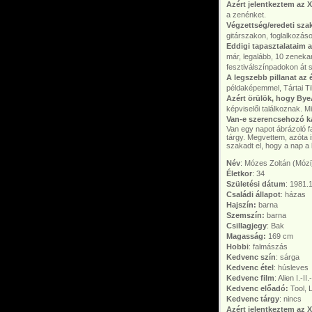
Azért jelentkeztem az 
a zenénket.
Végzettség/eredeti szak
gitárszakon, foglalkozáso
Eddigi tapasztalataim a
már, legalább, 10 zeneka
fesztiválszínpadokon át
A legszebb pillanat az
példaképemmel, Tártai Ti
Azért örülök, hogy By
képviselői találkoznak. M
Van-e szerencsehozó kab
Van egy napot ábrázoló 
tárgy. Megvettem, azóta 
szakadt el, hogy a nap a
Név
: Mózes Zoltán (Mózi
Életkor
: 34
Születési dátum
: 1981.
Családi állapot
: házas
Hajszín:
barna
Szemszín:
barna
Csillagjegy
: Bak
Magasság:
169 cm
Hobbi
: falmászás
Kedvenc szín
: sárga
Kedvenc étel
: húsleves
Kedvenc film
: Alien I.-II.-
Kedvenc előadó:
Tool, 
Kedvenc tárgy
: nincs
Azért jelentkeztem az 