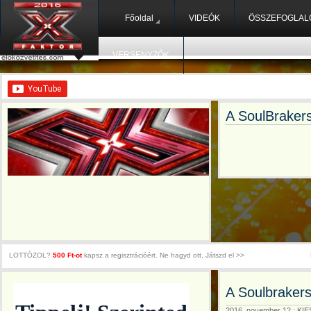
Főoldal
VIDEÓK
ÖSSZEFOGLAL
VERSENYZŐK
A SoulBraker
LOTTÓZOL?
500 Ft-ot
kapsz a regisztrációért. Ne hagyd ott, Játszd el >>
A Soulbraker
2016. november 12.: K