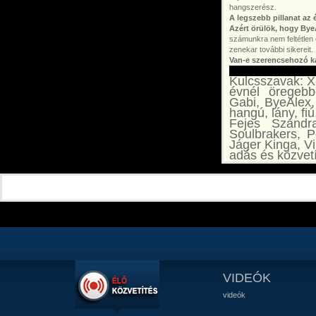
hangszerész.
A legszebb pillanat az
Azért örülök, hogy By
számunkra nem feltétlen 
zenekar további sikereit.
Van-e szerencsehozó kab
Kulcsszavak: X-
évnél öregebb
Gabi, ByeAlex,
hangú, lány, fi
Fejes Szandr
Soulbrakers, P
Jáger Kinga, Vi
adás és közvet
VIDEÓK
videók