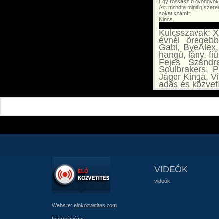
Egy rózsaszín gyöngyökbő
Azt mondta mindig szere
sokat számít.
Nincs.
Kulcsszavak: X-
évnél öregebb
Gabi, ByeAlex,
hangú, lány, fi
Fejes Szandr
Soulbrakers, P
Jáger Kinga, Vi
adás és közvet
VIDEÓK
videók
Website:
elokozvetites.com
Információ>>