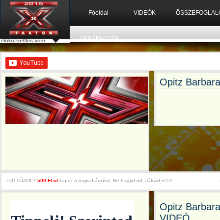
Főoldal
VIDEÓK
ÖSSZEFOGLAL
VERSENYZŐK
Opitz Barbar
LOTTÓZOL?
500 Ft-ot
kapsz a regisztrációért. Ne hagyd ott, Játszd el >>
Opitz Barbara
VIDEÓ