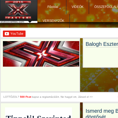
Főoldal
VIDEÓK
ÖSSZEFOGLAL
VERSENYZŐK
Balogh Eszte
LOTTÓZOL?
500 Ft-ot
kapsz a regisztrációért. Ne hagyd ott, Játszd el >>
Ismerd meg B
döntősét