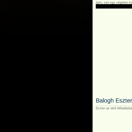
Igen, van egy végtelen k
Balogh Eszter 
Eszter az első élőadásba