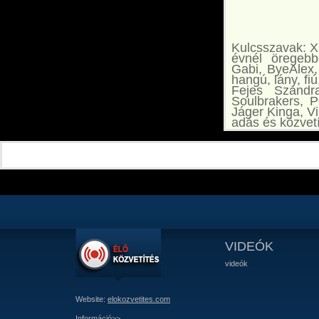
Kulcsszavak: X-
évnél öregebb
Gabi, ByeAlex,
hangú, lány, fi
Fejes Szandr
Soulbrakers, P
Jáger Kinga, Vi
adás és közvet
VIDEÓK
videók
Website:
elokozvetites.com
Információ>>