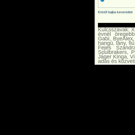
Kristóf bajba keveredett
Kulcsszavak: X-
évnél öregebb
Gabi, ByeAlex,
hangú, lány, fi
Fejes Szandr
Soulbrakers, P
Jáger Kinga, Vi
adás és közvet