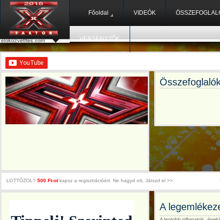
Főoldal
VIDEÓK
ÖSSZEFOGLAL
VERSENYZŐK
Összefoglalók
LOTTÓZOL?
500 Ft-ot
kapsz a regisztrációért. Ne hagyd ott, Játszd el >>
A legemlékeze
A legjobb pillanatok, éne