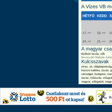
A Vizes VB me
HÉTFŐ
KEDD
S
17. >>
18. >>
1
24. >>
25. >>
2
A magyar csa
Nyíltvizi úszás, nők
Novoszáth Melinda
Juhá
Kulcsszavak
vizes, vb, világbajnokság,
hosszú katinka, úszás, gyu
városliget, budapest, mar
úszás, műúszás, műugrás, v
magyar, válogatott, magya