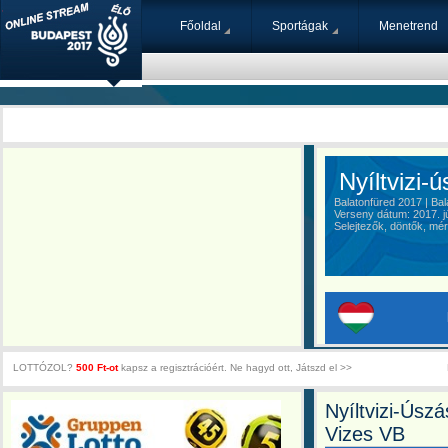
Főoldal
Sportágak
Menetrend
Nyíltvizi-ú
Balatonfüred 2017 | Bal
Verseny dátum: 2017. júl
Selejtezők, döntők, mér
LOTTÓZOL?
500 Ft-ot
kapsz a regisztrációért. Ne hagyd ott, Játszd el >>
Nyíltvizi-Úsz
Vizes VB