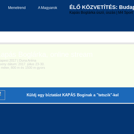
ÉLŐ KÖZVETÍTÉS: Budape
Menetrend
A Magyarok
Kapás Boglárka úszó, úszás | M4 Sport 
pás Boglárka, online stream
pest 2017 | Duna Aréna
ny dátum: 2017. július 23-30.
méter, 800 m és 1500 m gyors
Küldj egy bíztatást KAPÁS Boginak a "tetszik"-kel