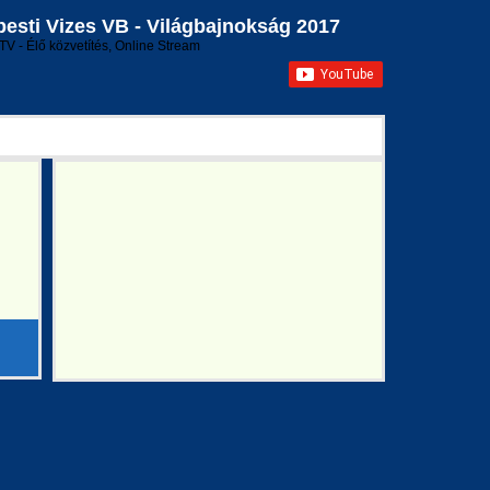
sti Vizes VB - Világbajnokság 2017
TV - Élő közvetítés, Online Stream