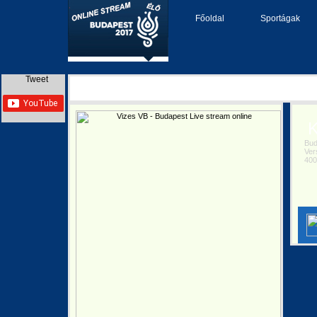
Főoldal
Sportágak
Tweet
Ka
Buda
Verse
400 