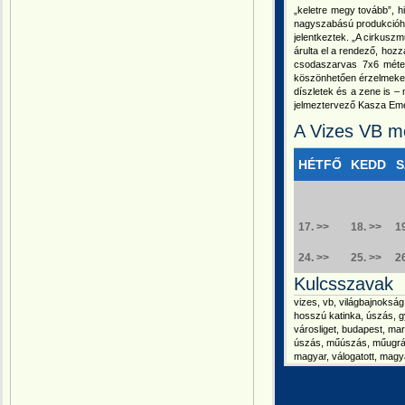
„keletre megy tovább”, h
nagyszabású produkcióhoz
jelentkeztek. „A cirkusz
árulta el a rendező, hozz
csodaszarvas 7x6 méter
köszönhetően érzelmeket 
díszletek és a zene is –
jelmeztervező Kasza Eme
A Vizes VB me
HÉTFŐ
KEDD
S
17. >>
18. >>
1
24. >>
25. >>
2
Kulcsszavak
vizes, vb, világbajnokság,
hosszú katinka, úszás, gyu
városliget, budapest, mar
úszás, műúszás, műugrás, v
magyar, válogatott, magya