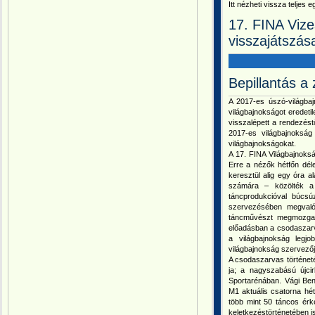
Itt nézheti vissza telje
17. FINA Viz
visszajátszás
Bepillantás a
A 2017-es úszó-világbaj
világbajnokságot eredet
visszalépett a rendezést
2017-es világbajnokság
világbajnokságokat.
A 17. FINA Világbajnok
Erre a nézők hétfőn déle
keresztül alig egy óra a
számára – közölték a
táncprodukcióval búcsú
szervezésében megvaló
táncművészt megmozgat
előadásban a csodaszarv
a világbajnokság legj
világbajnokság szervezőj
A csodaszarvas történeté
ja; a nagyszabású újci
Sportarénában. Vági Ben
M1 aktuális csatorna hé
több mint 50 táncos érk
keletkezéstörténetében i