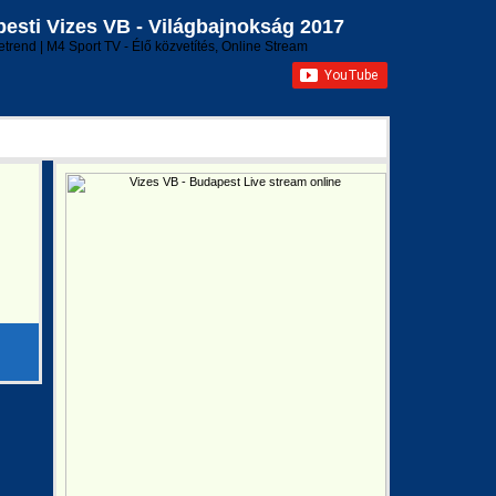
sti Vizes VB - Világbajnokság 2017
etrend | M4 Sport TV - Élő közvetítés, Online Stream