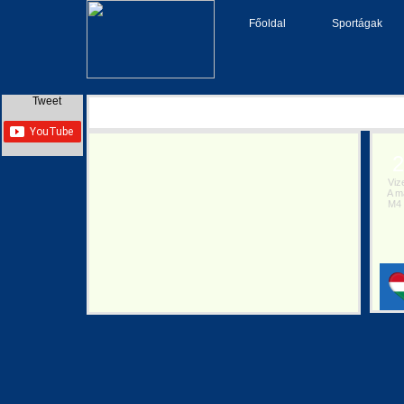
Főoldal
Sportágak
Tweet
20
Vize
A mai
M4 S