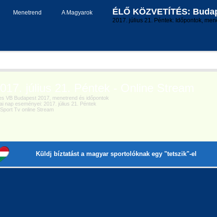
ÉLŐ KÖZVETÍTÉS: Budape
Menetrend
A Magyarok
2017. július 21. Péntek: Időpontok, men
17. július 21. Péntek - Online Stream
s VB Budapest 2017, menetrend és időpontok
 nap eseményei: 2017. július 21. Péntek
port Tv online Stream
Küldj bíztatást a magyar sportolóknak egy "tetszik"-el