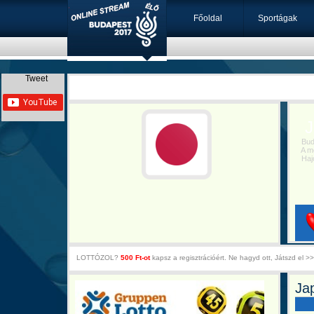
Főoldal
Sportágak
Tweet
Ja
Budap
A mec
Hajós
LOTTÓZOL?
500 Ft-ot
kapsz a regisztrációért. Ne hagyd ott, Játszd el >>
Ja