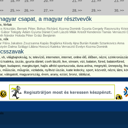
 >>
18. >>
19. >>
20. >>
21. >>
22. >>
23. >>
 >>
25. >>
26. >>
27. >>
28. >>
29. >>
30. >>
magyar csapat, a magyar résztvevők
, férfiak
s Krisztián,
Bernek Péter,
Bohus Richárd,
Kozma Dominik
Gyurta Gergely
Rasovszky Krist
g Gábor
Telegdy Ádám
Gyurta Dániel
Cseh László
Milák Kristóf
Kenderesi Tamás
Verrasztó 
th Nándor
Holoda Péter
Grátz Benjámin
s, nők
r Flóra
Jakabos Zsuzsanna
Kapás Boglárka
Késely Ajna
Burián Katalin
Sztankovics Anna
styén Dalma
Szilágyi Liliána
Hosszú Katinka
Verrasztó Evelyn
Kozma Dominik
lcsszavak
, vb, világbajnokság, tv, televízió, interneten, internet, online élő, élőben, nézni, szinkronúszá
ú katinka, úszás, gyurta dániel, cseh lászló, live, stream, vizi, balaton, füred, balatonfüred,
liget, budapest, margitsziget, hajós alfréd sportuszoda, duna aréna, megnyitó, ünnepség, fin
, műúszás, műugrás, vizilabda, nyíltvizi úszás, katie ledecky, sport, közvetít, nézni, látni, kö
r, válogatott, magyarország, érem, arany, ezüst, bronz, táblázat,
tés