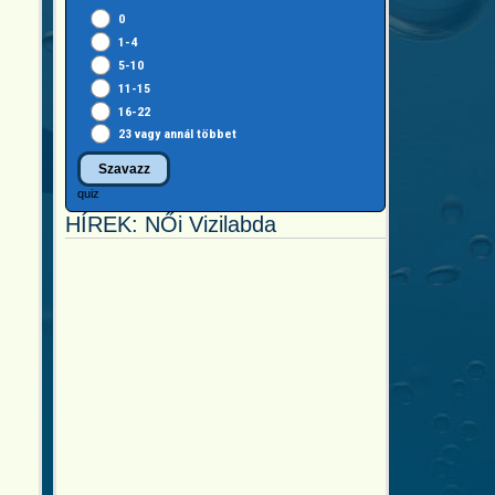
0
1-4
5-10
11-15
16-22
23 vagy annál többet
quiz
HÍREK: NŐi Vizilabda