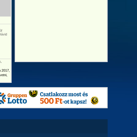
óf
Dávid
s,
a 2017,
vetni,