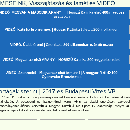
MESEINK, Visszajátszás és Ismétlés VIDEÓ
VIDEÓ: MEGVAN A MÁSODIK ARANY!!!
| Hosszú Katinka első 400m vegyes
úszásban
VIDEÓ: Katinka bronzérmes
| Hosszú Katinka 3. lett a 200m pillangón
VIDEÓ: Újabb érem!
| Cseh Laci 200 pillangóban ezüstöt úszott
VIDEÓ: Megvan az első ARANY!
| HOSSZÚ Katinka 200 vegyesben első
VIDEÓ: Szenzáció!!! Megvan az első érmünk!
| A magyar férfi 4X100
Gyorsváltó Bronzérmes
ortágak szerint | 2017-es Budapesti Vizes VB
s 14-én 11 órakor a műugrás-selejtezőkkel kezdetét vette a több mint két héten át tart
gbajnokság. A budapesti és balatonfüredi vizes vb-n az alábbi sportágak szerepe
teseményeket élőben közvetíti a Magyar Televízió M4 Sport TV csatornája, melyet a
ágak ikonjára klikkelve innen elérheti, illetve nézheti online stream.