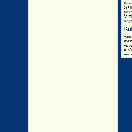
Kormo
Szi
Kiss 
Viz
magya
Ku
vizes
hossz
város
úszás
magya