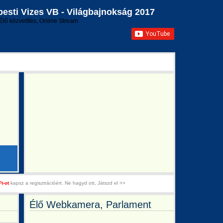
sti Vizes VB - Világbajnokság 2017
Élő közvetítés, Online Stream
Ft-ot
kapsz a regisztrációért. Ne hagyd ott, Játszd el >>
Élő Webkamera, Parlament