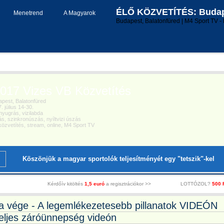
ÉLŐ KÖZVETÍTÉS: Budape
Menetrend
A Magyarok
Budapest, Balatonfüred | M4 Sport TV - 
17 Vizes VB Közvetítés
pest, Balatonfüred
 július 14-30.
yugrás, vizilabda
, szinkronúszás, nyíltvizi úszás
özvetítés, stream, online, M4 Sport TV
Köszönjük a magyar sportolók teljesítményét egy "tetszik"-kel
Kérdőív kitöltés
1,5 euró
a regisztrációkor >>
LOTTÓZOL?
500 
t a vége - A legemlékezetesebb pillanatok VIDEÓN
teljes záróünnepség videón