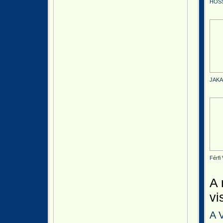
HOSSZ
JAKAB
Férfi 
A 
vi
A 