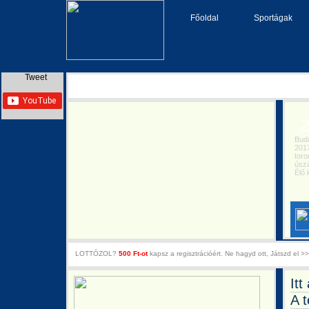
Főoldal
Sportágak
Tweet
20
Buda
2017.
toron
úszás
Élő k
LOTTÓZOL?
500 Ft-ot
kapsz a regisztrációért. Ne hagyd ott, Játszd el >>
It
A 