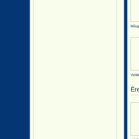
Műugr
Vizila
Ér