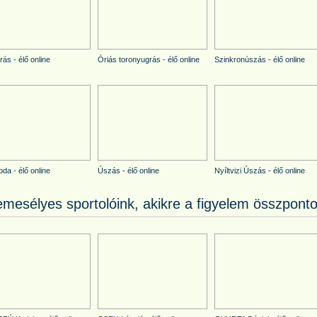
ás - élő online
Óriás toronyugrás - élő online
Szinkronúszás - élő online
bda - élő online
Úszás - élő online
Nyíltvizi Úszás - élő online
emesélyes sportolóink, akikre a figyelem összponto