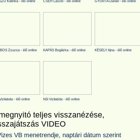
Ú Katinka - élő online
CSEH László - élő online
GYURTA Dániel - élő online
OS Zsuzsa - élő online
KAPÁS Boglárka - élő online
KÉSELY Ajna - élő online
Vizilabda - élő online
Női Vizilabda - élő online
megnyitó teljes visszanézése,
sszajátszás VIDEO
Vizes VB menetrendje, naptári dátum szerint