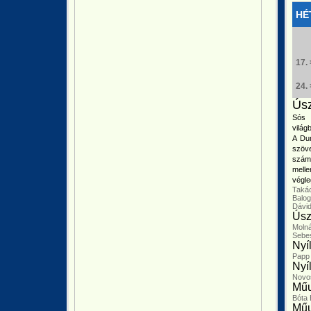
HÉ
17.
24.
Úsz
Sós 
világ
A Du
szöve
számb
melle
végle
Takác
Balo
Dávi
Úsz
Molná
Sebe
Nyíl
Papp
Nyí
Novo
Műu
Bóta
Műu