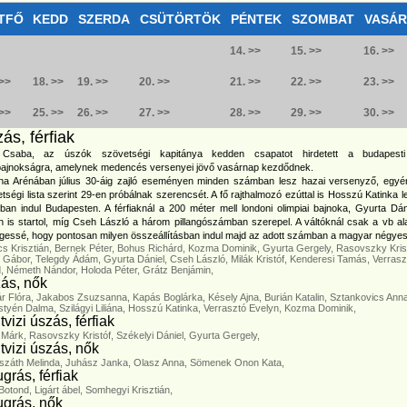
TFŐ
KEDD
SZERDA
CSÜTÖRTÖK
PÉNTEK
SZOMBAT
VASÁ
14. >>
15. >>
16. >>
 >>
18. >>
19. >>
20. >>
21. >>
22. >>
23. >>
 >>
25. >>
26. >>
27. >>
28. >>
29. >>
30. >>
ás, férfiak
Csaba, az úszók szövetségi kapitánya kedden csapatot hirdetett a budapesti
bajnokságra, amelynek medencés versenyei jövő vasárnap kezdődnek.
na Arénában július 30-áig zajló eseményen minden számban lesz hazai versenyző, egyé
tségi lista szerint 29-en próbálnak szerencsét. A fő rajthalmozó ezúttal is Hosszú Katinka l
an indul Budapesten. A férfiaknál a 200 méter mell londoni olimpiai bajnoka, Gyurta Dán
n is startol, míg Cseh László a három pillangószámban szerepel. A váltóknál csak a vb alat
gessé, hogy pontosan milyen összeállításban indul majd az adott számban a magyar négyes
s Krisztián,
Bernek Péter,
Bohus Richárd,
Kozma Dominik,
Gyurta Gergely,
Rasovszky Krist
g Gábor,
Telegdy Ádám,
Gyurta Dániel,
Cseh László,
Milák Kristóf,
Kenderesi Tamás,
Verrasz
d,
Németh Nándor,
Holoda Péter,
Grátz Benjámin,
ás, nők
r Flóra,
Jakabos Zsuzsanna,
Kapás Boglárka,
Késely Ajna,
Burián Katalin,
Sztankovics Anna
styén Dalma,
Szilágyi Liliána,
Hosszú Katinka,
Verrasztó Evelyn,
Kozma Dominik,
tvizi úszás, férfiak
 Márk,
Rasovszky Kristóf,
Székelyi Dániel,
Gyurta Gergely,
ltvizi úszás, nők
száth Melinda,
Juhász Janka,
Olasz Anna,
Sömenek Onon Kata,
grás, férfiak
 Botond,
Ligárt ábel,
Somhegyi Krisztián,
grás, nők