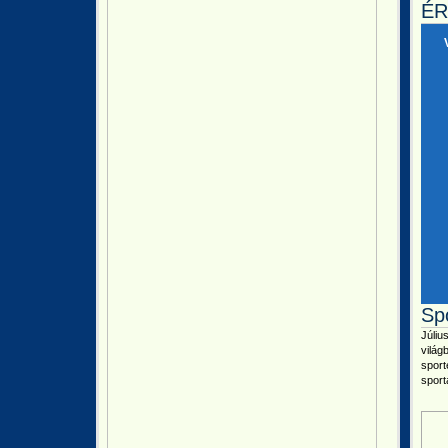
ÉR
Sp
Júliu
vilá
spor
sport