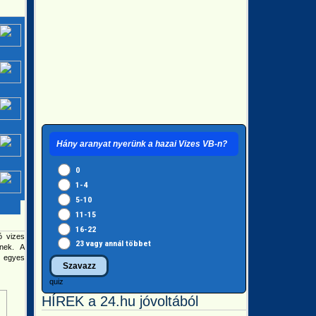
Hány aranyat nyerünk a hazai Vizes VB-n?
0
1-4
5-10
11-15
16-22
ó vizes
23 vagy annál többet
lnek. A
z egyes
quiz
HÍREK a 24.hu jóvoltából