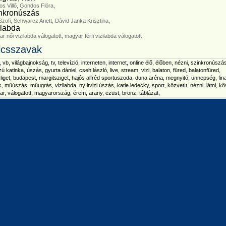
s Villő,
Gondos Flóra,
nkronúszás
Szofi,
Schwarcz Anett,
Dávid Janka Krisztina,
ilabda
r női vizilabda válogatott,
magyar férfi vizilabda válogatott
lcsszavak
, vb, világbajnokság, tv, televízió, interneten, internet, online élő, élőben, nézni, szinkronúszá
ú katinka, úszás, gyurta dániel, cseh lászló, live, stream, vizi, balaton, füred, balatonfüred,
liget, budapest, margitsziget, hajós alfréd sportuszoda, duna aréna, megnyitó, ünnepség, fin
, műúszás, műugrás, vizilabda, nyíltvizi úszás, katie ledecky, sport, közvetít, nézni, látni, kö
r, válogatott, magyarország, érem, arany, ezüst, bronz, táblázat,