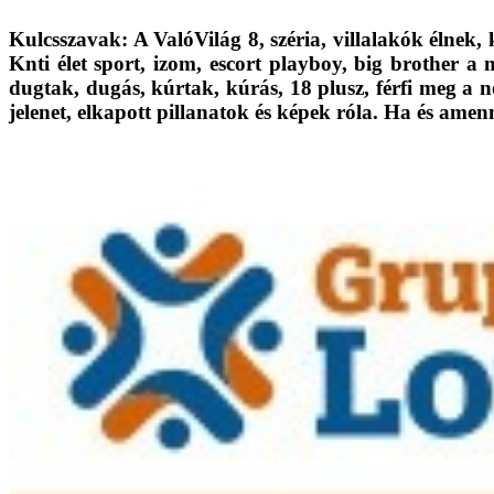
Kulcsszavak: A ValóVilág 8, széria, villalakók élnek, 
Knti élet sport, izom, escort playboy, big brother a m
dugtak, dugás, kúrtak, kúrás, 18 plusz, férfi meg a nő
jelenet, elkapott pillanatok és képek róla. Ha és amen