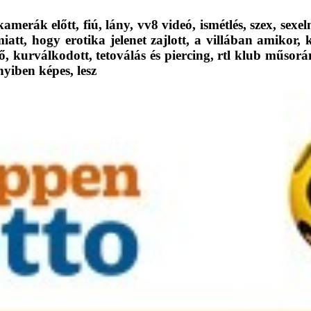
kamerák előtt, fiú, lány, vv8 videó, ismétlés, szex, se
iatt, hogy erotika jelenet zajlott, a villában amikor, 
, kurválkodott, tetoválás és piercing, rtl klub műsorán,
nyiben képes, lesz