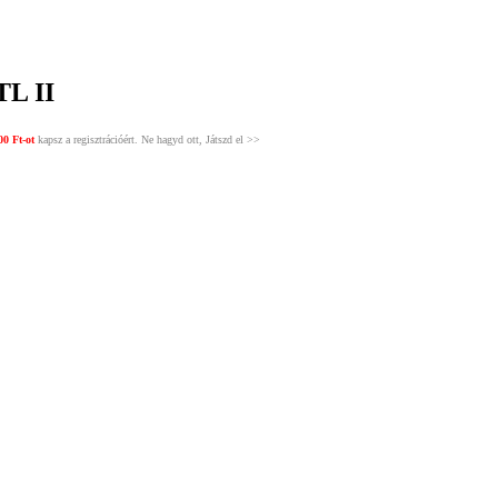
TL II
00 Ft-ot
kapsz a regisztrációért. Ne hagyd ott, Játszd el >>