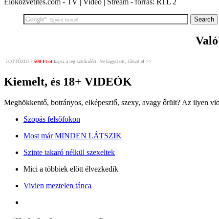
Élőközvetítés.com - TV | Videó | Stream - forrás: RTL 2
Való
LOTTÓZOL?
500 Ft-ot
kapsz a regisztrációért. Ne hagyd ott, Játszd el >>
Kiemelt, és 18+ VIDEÓK
Meghökkentő, botrányos, elképesztő, szexy, avagy őrült? Az ilyen vi
Szopás felsőfokon
Most már MINDEN LÁTSZIK
Szinte takaró nélkül szexeltek
Mici a többiek előtt élvezkedik
Vivien meztelen tánca