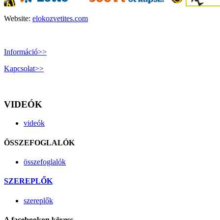
Website:
elokozvetites.com
Információ>>
Kapcsolat>>
VIDEÓK
videók
ÖSSZEFOGLALÓK
összefoglalók
SZEREPLŐK
szereplők
A facebookon kövess