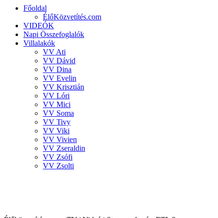
Főoldal
ÉlőKözvetítés.com
VIDEÓK
Napi Összefoglalók
Villalakók
VV Ati
VV Dávid
VV Dina
VV Evelin
VV Krisztián
VV Lóri
VV Mici
VV Soma
VV Tivy
VV Viki
VV Vivien
VV Zseraldin
VV Zsófi
VV Zsolti
VALÓVILÁG 8 powered by BigBrother