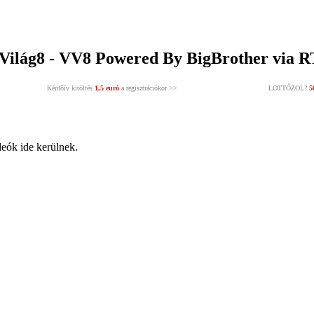
Világ8 - VV8 Powered By BigBrother via R
Kérdőív kitöltés
1,5 euró
a regisztrációkor >>
LOTTÓZOL?
5
deók ide kerülnek.