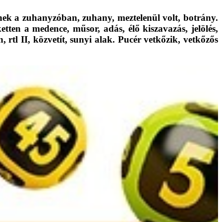
xelnek a zuhanyzóban, zuhany, meztelenül volt, botrány.
ketten a medence, műsor, adás, élő kiszavazás, jelölés,
 rtl II, közvetít, sunyi alak. Pucér vetkőzik, vetkőzős