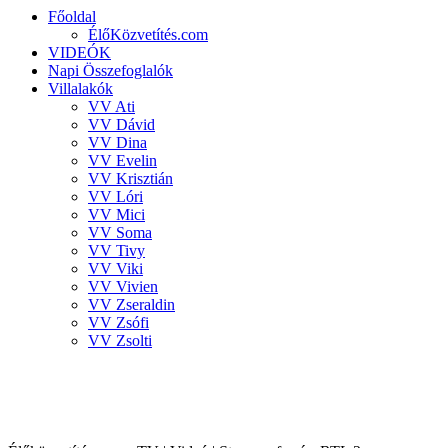
Főoldal
ÉlőKözvetítés.com
VIDEÓK
Napi Összefoglalók
Villalakók
VV Ati
VV Dávid
VV Dina
VV Evelin
VV Krisztián
VV Lóri
VV Mici
VV Soma
VV Tivy
VV Viki
VV Vivien
VV Zseraldin
VV Zsófi
VV Zsolti
VALÓVILÁG 8 powered by BigBrother