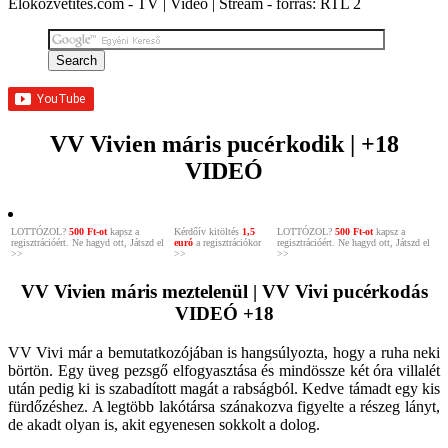
Élőközvetítés.com - TV | Videó | Stream - forrás: RTL 2
VV Vivien máris pucérkodik | +18
VIDEÓ
LOTTÓZOL?
500 Ft-ot
kapsz a
Kérdőív kitöltés
1,5
LOTTÓZOL?
500 Ft-ot
kapsz a
regisztrációért. Ne hagyd ott, Játszd el
euró
a regisztrációkor
regisztrációért. Ne hagyd ott, Játszd el
>>
>>
>>
VV Vivien máris meztelenül | VV Vivi pucérkodás
VIDEÓ +18
VV Vivi már a bemutatkozójában is hangsúlyozta, hogy a ruha neki
börtön. Egy üveg pezsgő elfogyasztása és mindössze két óra villalét
után pedig ki is szabadított magát a rabságból. Kedve támadt egy kis
fürdőzéshez. A legtöbb lakótársa szánakozva figyelte a részeg lányt,
de akadt olyan is, akit egyenesen sokkolt a dolog.