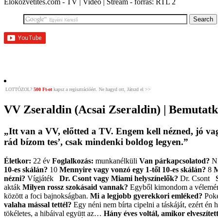
Élőközvetítés.com - TV | Videó | Stream - forrás: RTL 2
LOTTÓZOL?
500 Ft-ot
kapsz a regisztrációért. Ne hagyd ott, Játszd el >>
VV Zseraldin (Acsai Zseraldin) | Bemutat
„Itt van a VV, előtted a TV. Engem kell nézned, jó va
rád bízom tes’, csak mindenki boldog legyen.”
Életkor:
22 év
Foglalkozás:
munkanélküli
Van párkapcsolatod?
N
10-es skálán?
10
Mennyire vagy vonzó egy 1-től 10-es skálán?
8
M
nézni?
Vígjáték
Dr. Csont vagy Miami helyszínelők?
Dr. Csont
akták
Milyen rossz szokásaid vannak?
Egyből kimondom a vélem
között a foci bajnokságban.
Mi a legjobb gyerekkori emléked?
Pok
valaha mással tettél?
Egy néni nem bírta cipelni a táskáját, ezért én 
tökéletes, a hibáival együtt az…
Hány éves voltál, amikor elveszítet