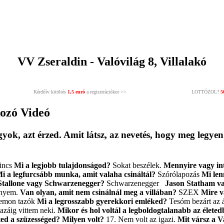
VV Zseraldin - Valóvilág 8, Villalakó
Kérdőív kitöltés
1,5 euró
a regisztrációkor >>
LOTTÓZOL?
5
kozó Videó
gyok, azt érzed. Amit látsz, az nevetés, hogy meg legy
incs
Mi a legjobb tulajdonságod?
Sokat beszélek.
Mennyire vagy inte
i a legfurcsább munka, amit valaha csináltál?
Szórólapozás
Mi le
Stallone vagy Schwarzenegger?
Schwarzenegger
Jason Statham v
ényem.
Van olyan, amit nem csinálnál meg a villában?
SZEX
Mire v
emon tazók
Mi a legrosszabb gyerekkori emléked?
Tesóm bezárt az 
hazáig vittem neki.
Mikor és hol voltál a legboldogtalanabb az élete
ted a szüzességed? Milyen volt?
17. Nem volt az igazi.
Mit vársz a 