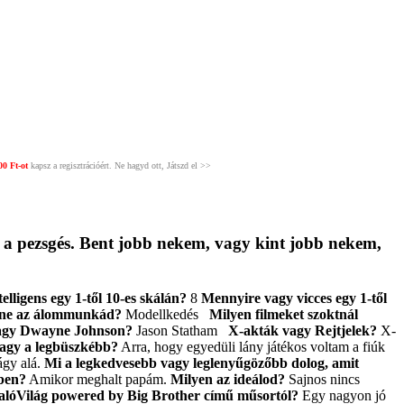
00 Ft-ot
kapsz a regisztrációért. Ne hagyd ott, Játszd el >>
en a pezsgés. Bent jobb nekem, vagy kint jobb nekem,
lligens egy 1-től 10-es skálán?
8
Mennyire vagy vicces egy 1-től
nne az álommunkád?
Modellkedés
Milyen filmeket szoktnál
agy Dwayne Johnson?
Jason Statham
X-akták vagy Rejtjelek?
X-
agy a legbüszkébb?
Arra, hogy egyedüli lány játékos voltam a fiúk
ágy alá.
Mi a legkedvesebb vagy leglenyűgözőbb dolog, amit
dben?
Amikor meghalt papám.
Milyen az ideálod?
Sajnos nincs
ValóVilág powered by Big Brother című műsortól?
Egy nagyon jó