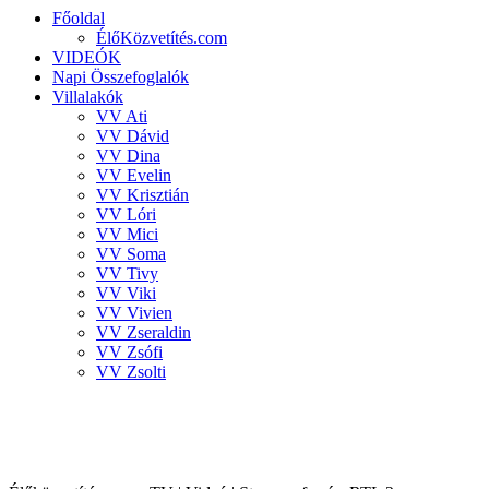
Főoldal
ÉlőKözvetítés.com
VIDEÓK
Napi Összefoglalók
Villalakók
VV Ati
VV Dávid
VV Dina
VV Evelin
VV Krisztián
VV Lóri
VV Mici
VV Soma
VV Tivy
VV Viki
VV Vivien
VV Zseraldin
VV Zsófi
VV Zsolti
VALÓVILÁG 8 powered by BigBrother