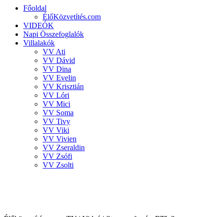
Főoldal
ÉlőKözvetítés.com
VIDEÓK
Napi Összefoglalók
Villalakók
VV Ati
VV Dávid
VV Dina
VV Evelin
VV Krisztián
VV Lóri
VV Mici
VV Soma
VV Tivy
VV Viki
VV Vivien
VV Zseraldin
VV Zsófi
VV Zsolti
VALÓVILÁG 8 powered by BigBrother