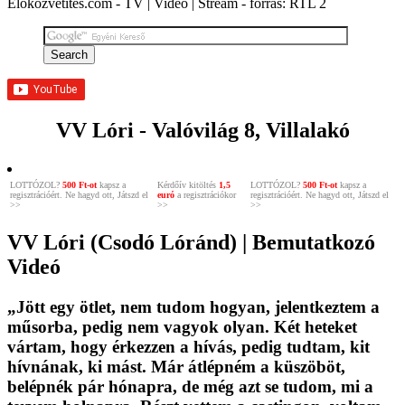
Élőközvetítés.com - TV | Videó | Stream - forrás: RTL 2
VV Lóri - Valóvilág 8, Villalakó
LOTTÓZOL?
500 Ft-ot
kapsz a
Kérdőív kitöltés
1,5
LOTTÓZOL?
500 Ft-ot
kapsz a
regisztrációért. Ne hagyd ott, Játszd el
euró
a regisztrációkor
regisztrációért. Ne hagyd ott, Játszd el
>>
>>
>>
VV Lóri (Csodó Lóránd) | Bemutatkozó
Videó
„Jött egy ötlet, nem tudom hogyan, jelentkeztem a
műsorba, pedig nem vagyok olyan. Két heteket
vártam, hogy érkezzen a hívás, pedig tudtam, kit
hívnának, ki mást. Már átlépném a küszöböt,
belépnék pár hónapra, de még azt se tudom, mi a