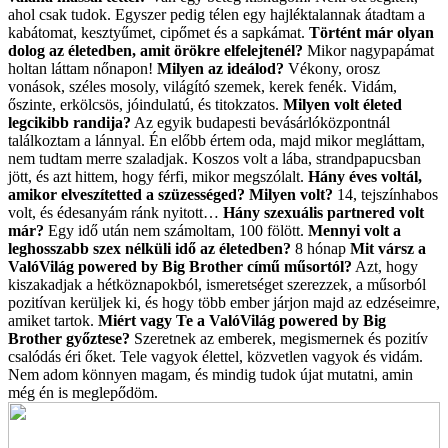
ahol csak tudok. Egyszer pedig télen egy hajléktalannak átadtam a
kabátomat, kesztyűmet, cipőmet és a sapkámat.
Történt már olyan
dolog az életedben, amit örökre elfelejtenél?
Mikor nagypapámat
holtan láttam nőnapon!
Milyen az ideálod?
Vékony, orosz
vonások, széles mosoly, világító szemek, kerek fenék. Vidám,
őszinte, erkölcsös, jóindulatú, és titokzatos.
Milyen volt életed
legcikibb randija?
Az egyik budapesti bevásárlóközpontnál
találkoztam a lánnyal. Én előbb értem oda, majd mikor megláttam,
nem tudtam merre szaladjak. Koszos volt a lába, strandpapucsban
jött, és azt hittem, hogy férfi, mikor megszólalt.
Hány éves voltál,
amikor elveszítetted a szüzességed? Milyen volt?
14, tejszínhabos
volt, és édesanyám ránk nyitott…
Hány szexuális partnered volt
már?
Egy idő után nem számoltam, 100 fölött.
Mennyi volt a
leghosszabb szex nélküli idő az életedben?
8 hónap
Mit vársz a
ValóVilág powered by Big Brother című műsortól?
Azt, hogy
kiszakadjak a hétköznapokból, ismeretséget szerezzek, a műsorból
pozitívan kerüljek ki, és hogy több ember járjon majd az edzéseimre,
amiket tartok.
Miért vagy Te a ValóVilág powered by Big
Brother győztese?
Szeretnek az emberek, megismernek és pozitív
csalódás éri őket. Tele vagyok élettel, közvetlen vagyok és vidám.
Nem adom könnyen magam, és mindig tudok újat mutatni, amin
még én is meglepődöm.