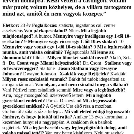
tervem holnapra. Részt vettem a castingon, voltam
már pucér, voltam közhelyes, de a villára tartogatom
mind azt, amitől én nem vagyok közepes.”
Életkor:
23 év
Foglalkozás:
statiszta, ingatlanos call center
asszisztens
Van párkapcsolatod?
Nincs
Mi a legjobb
tulajdonságod?
A humor.
Mennyire vagy intelligens egy 1-től 10-
es skálán?
9
Mennyire vagy vicces egy 1-től 10-es skálán?
10
Mennyire vagy vonzó egy 1-től 10-es skálán?
9
Mi a legfurcsább
munka, amit valaha csináltál?
Téglapucolás
Mi lenne az
álommunkád?
Pilóta
Milyen filmeket szoktál nézni?
Akció, Sci-
fi
Dr. Csont vagy Miami helyszínelők?
Dr. Csont
Stallone vagy
Schwarzenegger?
Stallone
Jason Statham vagy Dwayne
Johnson?
Dwayne Johnson
X-akták vagy Rejtjelek?
X-akták
Milyen rossz szokásaid vannak?
Bárkit fel tudok idegesíteni az
arroganciámmal.
Van olyan, amit nem csinálnál meg a villában?
Van! Férfivel nem csinálnék semmit!
Mire vagy a legbüszkébb?
Arra, hogy mosogatóból üzletvezető lettem.
Mi a legjobb
gyerekkori emléked?
Párizsi Disneyland
Mi a legrosszabb
gyerekkori emléked?
A Gyűrűk Ura első rész a moziban.
Gollamtól azóta is ráz a hideg…
Mi volt életed eddigi legrosszabb
élménye, és hogy jutottál túl rajta?
Amikor 13 éves koromban a
kezemben hunyt el a nagypapám. A családom és a barátok
segítettek.
Mi a legkedvesebb vagy leglenyűgözőbb dolog, amit
valaha mással tettél?
Van egy beteg kishúgom. Neki ott segítek,