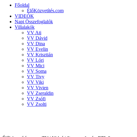
Főoldal
ÉlőKözvetítés.com
VIDEÓK
Napi Összefoglalók
Villalakók
VV Ati
VV Dávid
VV Dina
VV Evelin
VV Krisztián
VV Lóri
VV Mici
VV Soma
VV Tivy
VV Viki
VV Vivien
VV Zseraldin
VV Zsófi
VV Zsolti
VALÓVILÁG 8 powered by BigBrother