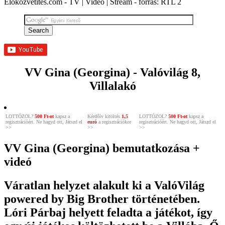
Élőközvetítés.com - TV | Videó | Stream - forrás: RTL 2
VV Gina (Georgina) - Valóvilág 8,
Villalakó
LOTTÓZOL?
500 Ft-ot
kapsz a
Kérdőív kitöltés
1,5
LOTTÓZOL?
500 Ft-ot
kapsz a
regisztrációért. Ne hagyd ott, Játszd el
euró
a regisztrációkor
regisztrációért. Ne hagyd ott, Játszd el
>>
>>
>>
VV Gina (Georgina) bemutatkozása +
videó
Váratlan helyzet alakult ki a ValóVilág
powered by Big Brother történetében.
Lóri Párbaj helyett feladta a játékot, így