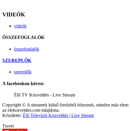
VIDEÓK
videók
ÖSSZEFOGLALÓK
összefoglalók
SZEREPLŐK
szereplők
A facebookon kövess
Élő TV Közvetítés - Live Stream
Copyright © A streamek külső forrásból érkeznek, minden más elem
az elekozvetites.com tulajdona.
Készítette:
Élő Televízió Közvetítés | Live Stream
Tweet