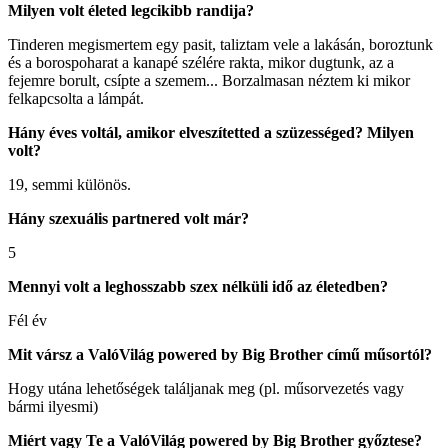
Milyen volt életed legcikibb randija?
Tinderen megismertem egy pasit, taliztam vele a lakásán, boroztunk
és a borospoharat a kanapé szélére rakta, mikor dugtunk, az a
fejemre borult, csípte a szemem... Borzalmasan néztem ki mikor
felkapcsolta a lámpát.
Hány éves voltál, amikor elveszítetted a szüzességed? Milyen
volt?
19, semmi különös.
Hány szexuális partnered volt már?
5
Mennyi volt a leghosszabb szex nélküli idő az életedben?
Fél év
Mit vársz a ValóVilág powered by Big Brother című műsortól?
Hogy utána lehetőségek találjanak meg (pl. műsorvezetés vagy
bármi ilyesmi)
Miért vagy Te a ValóVilág powered by Big Brother győztese?