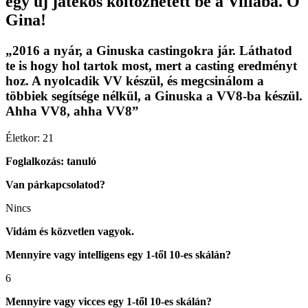
egy új játékos költözhetett be a Villába. Ő
Gina!
„2016 a nyár, a Ginuska castingokra jár. Láthatod
te is hogy hol tartok most, mert a casting eredményt
hoz. A nyolcadik VV készül, és megcsinálom a
többiek segítsége nélkül, a Ginuska a VV8-ba készül.
Ahha VV8, ahha VV8”
Életkor: 21
Foglalkozás: tanuló
Van párkapcsolatod?
Nincs
Vidám és közvetlen vagyok.
Mennyire vagy intelligens egy 1-től 10-es skálán?
6
Mennyire vagy vicces egy 1-től 10-es skálán?