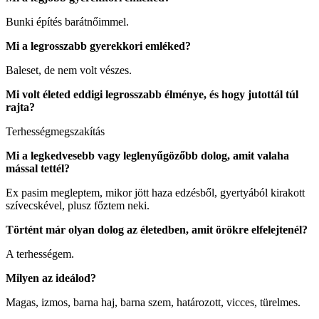
Bunki építés barátnőimmel.
Mi a legrosszabb gyerekkori emléked?
Baleset, de nem volt vészes.
Mi volt életed eddigi legrosszabb élménye, és hogy jutottál túl
rajta?
Terhességmegszakítás
Mi a legkedvesebb vagy leglenyűgözőbb dolog, amit valaha
mással tettél?
Ex pasim megleptem, mikor jött haza edzésből, gyertyából kirakott
szívecskével, plusz főztem neki.
Történt már olyan dolog az életedben, amit örökre elfelejtenél?
A terhességem.
Milyen az ideálod?
Magas, izmos, barna haj, barna szem, határozott, vicces, türelmes.