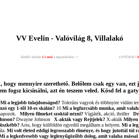
VV Evelin - Valóvilág 8, Villalakó
Kérdőív kitöltés
1,5 euró
a regisztrációkor >>
LOTTÓZOL?
5
 hogy mennyire szerethető. Belőlem csak egy van, ezt
fogsz kicsinálni, azt én teszem veled. Kösd fel a gaty
s
Mi a legjobb tulajdonságod?
Toleráns vagyok és többnyire vidám te
zó egy 1-től 10-es skálán?
10
Mi a legfurcsább munka, amit valaha
y napozok.
Milyen filmeket szoktál nézni?
Vígjáték, akció, thriller
Dr
ohnson?
Dwayne Johnson
X-akták vagy Rejtjelek?
X-akták
Milyen
büszkébb?
Arra, hogy külföldön egyedül megálltam a helyem.
Mi a le
la.
Mi volt életed eddigi legrosszabb élménye, és hogy jutottál túl r
Mi a legkedvesebb vagy leglenyűgözőbb dolog, amit valaha mással t