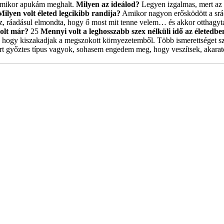
ikor apukám meghalt.
Milyen az ideálod?
Legyen izgalmas, mert az 
Milyen volt életed legcikibb randija?
Amikor nagyon erősködött a srác
hez, ráadásul elmondta, hogy ő most mit tenne velem… és akkor otthagy
volt már?
25
Mennyi volt a leghosszabb szex nélküli idő az életedbe
ve hogy kiszakadjak a megszokott környezetemből. Több ismerettséget sze
t győztes típus vagyok, sohasem engedem meg, hogy veszítsek, akarat