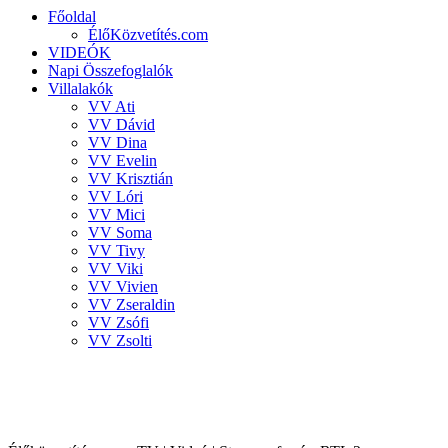
Főoldal
ÉlőKözvetítés.com
VIDEÓK
Napi Összefoglalók
Villalakók
VV Ati
VV Dávid
VV Dina
VV Evelin
VV Krisztián
VV Lóri
VV Mici
VV Soma
VV Tivy
VV Viki
VV Vivien
VV Zseraldin
VV Zsófi
VV Zsolti
VALÓVILÁG 8 powered by BigBrother