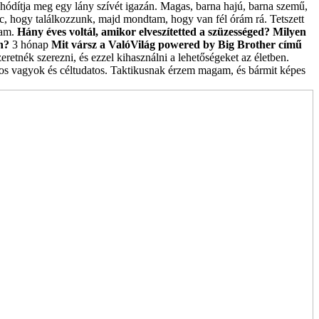
hódítja meg egy lány szívét igazán. Magas, barna hajú, barna szemű,
, hogy találkozzunk, majd mondtam, hogy van fél órám rá. Tetszett
tam.
Hány éves voltál, amikor elveszítetted a szüzességed? Milyen
n?
3 hónap
Mit vársz a ValóVilág powered by Big Brother című
retnék szerezni, és ezzel kihasználni a lehetőségeket az életben.
os vagyok és céltudatos. Taktikusnak érzem magam, és bármit képes