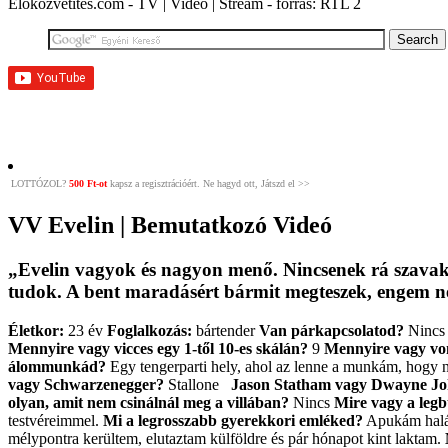
Élőközvetítés.com - TV | Videó | Stream - forrás: RTL 2
LOTTÓZOL?
500 Ft-ot
kapsz a regisztrációért. Ne hagyd ott, Játszd el >>
VV Evelin | Bemutatkozó Videó
„Evelin vagyok és nagyon menő. Nincsenek rá szavak,
tudok. A bent maradásért bármit megteszek, engem nem 
Életkor:
23 év
Foglalkozás:
bártender
Van párkapcsolatod?
Ninc
Mennyire vagy vicces egy 1-től 10-es skálán?
9
Mennyire vagy von
álommunkád?
Egy tengerparti hely, ahol az lenne a munkám, hog
vagy Schwarzenegger?
Stallone
Jason Statham vagy Dwayne J
olyan, amit nem csinálnál meg a villában?
Nincs
Mire vagy a leg
testvéreimmel.
Mi a legrosszabb gyerekkori emléked?
Apukám halá
mélypontra kerültem, elutaztam külföldre és pár hónapot kint laktam.