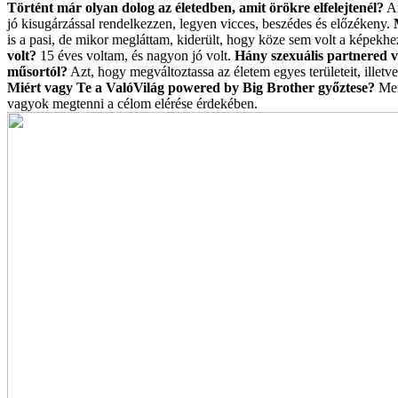
Történt már olyan dolog az életedben, amit örökre elfelejtenél?
Am
jó kisugárzással rendelkezzen, legyen vicces, beszédes és előzékeny.
is a pasi, de mikor megláttam, kiderült, hogy köze sem volt a képek
volt?
15 éves voltam, és nagyon jó volt.
Hány szexuális partnered 
műsortól?
Azt, hogy megváltoztassa az életem egyes területeit, illet
Miért vagy Te a ValóVilág powered by Big Brother győztese?
Mer
vagyok megtenni a célom elérése érdekében.