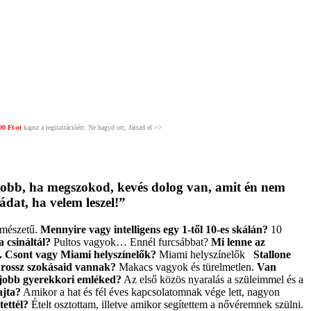
00 Ft-ot
kapsz a regisztrációért. Ne hagyd ott, Játszd el >>
 jobb, ha megszokod, kevés dolog van, amit én nem
ádat, ha velem leszel!”
rmészetű.
Mennyire vagy intelligens egy 1-től 10-es skálán?
10
 csináltál?
Pultos vagyok… Ennél furcsábbat?
Mi lenne az
. Csont vagy Miami helyszínelők?
Miami helyszínelők
Stallone
 rossz szokásaid vannak?
Makacs vagyok és türelmetlen.
Van
gjobb gyerekkori emléked?
Az első közös nyaralás a szüleimmel és a
ajta?
Amikor a hat és fél éves kapcsolatomnak vége lett, nagyon
ettél?
Ételt osztottam, illetve amikor segítettem a nővéremnek szülni.