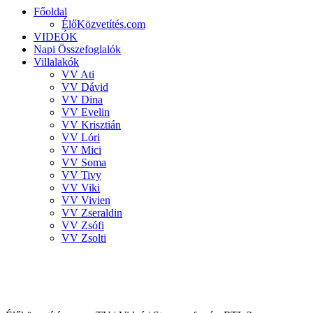
Főoldal
ÉlőKözvetítés.com
VIDEÓK
Napi Összefoglalók
Villalakók
VV Ati
VV Dávid
VV Dina
VV Evelin
VV Krisztián
VV Lóri
VV Mici
VV Soma
VV Tivy
VV Viki
VV Vivien
VV Zseraldin
VV Zsófi
VV Zsolti
VALÓVILÁG 8 powered by BigBrother