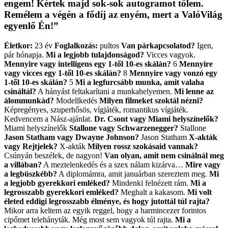
engem! Kértek majd sok-sok autogramot tőlem.
Remélem a végén a fődíj az enyém, mert a ValóVilág
egyenlő Én!”
Életkor:
23 év
Foglalkozás:
pultos
Van párkapcsolatod?
Igen,
pár hónapja.
Mi a legjobb tulajdonságod?
Vicces vagyok.
Mennyire vagy intelligens egy 1-től 10-es skálán?
6
Mennyire
vagy vicces egy 1-től 10-es skálán?
8
Mennyire vagy vonzó egy
1-től 10-es skálán?
5
Mi a legfurcsább munka, amit valaha
csináltál?
A hányást feltakarítani a munkahelyemen.
Mi lenne az
álommunkád?
Modellkedés
Milyen filmeket szoktál nézni?
Képregényes, szuperhősös, vígjáték, romantikus vígjáték.
Kedvencem a Nász-ajánlat.
Dr. Csont vagy Miami helyszínelők?
Miami helyszínelők
Stallone vagy Schwarzenegger?
Stallone
Jason Statham vagy Dwayne Johnson?
Jason Statham
X-akták
vagy Rejtjelek?
X-akták
Milyen rossz szokásaid vannak?
Csúnyán beszélek, de nagyon!
Van olyan, amit nem csinálnál meg
a villában?
A meztelenkedés és a szex nálam kizárva…
Mire vagy
a legbüszkébb?
A diplomámra, amit januárban szereztem meg.
Mi
a legjobb gyerekkori emléked?
Mindenki felnézett rám.
Mi a
legrosszabb gyerekkori emléked?
Meghalt a kakasom.
Mi volt
életed eddigi legrosszabb élménye, és hogy jutottál túl rajta?
Mikor arra keltem az egyik reggel, hogy a harmincezer forintos
cipőmet telehányták. Még most sem vagyok túl rajta.
Mi a