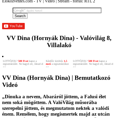
Élőközvetítés.com - TV | Videó | Stream - forrás: RTL 2
VV Dina (Hornyák Dina) - Valóvilág 8,
Villalakó
LOTTÓZOL?
500 Ft-ot
kapsz a
Kérdőív kitöltés
1,5
LOTTÓZOL?
500 Ft-ot
kapsz a
regisztrációért. Ne hagyd ott, Játszd el
euró
a regisztrációkor
regisztrációért. Ne hagyd ott, Játszd el
>>
>>
>>
VV Dina (Hornyák Dina) | Bemutatkozó
Videó
„Dinuka a nevem, Abaráról jöttem, a Falusi élet
nem soká mögöttem. A ValóVilág műsorába
szerepelni jöttem, és megmutatom nektek a valódi
énem. Remélem, hogy megismertek majd az utcán