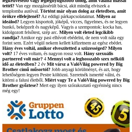
legkedvesebb vagy leglegnyűgözőbb dolog, amit valaha mással
tettél?
Van egy mozgássérült bácsi, akit mindig elviszek a
templomba autóval.
Történt már olyan dolog az életedben, amit
örökre elfelejtenél?
Az eddigi párkapcsolataimat.
Milyen az
ideálod?
Legyen kisportolt, jóképű, vicces, figyelmes, és ne legyen
bunkó, beképzelt és nagyképű. Vagyis a szempontok: kocka has,
kidolgozott felsőtest, szép arc.
Milyen volt életed legcikibb
randija?
Amikor egy pasi elhívott ebédelni, de nem volt nála egy
forint sem. Ezért végül nekem kellett kifizetnem az egész ebédet.
Hány éves voltál, amikor elveszítetted a szüzességed? Milyen
volt?
17 éves voltam, és nagyon rossz volt.
Hány szexuális
partnered volt már?
4
Mennyi volt a leghosszabb szex nélküli
idő az életedben?
2 év
Mit vársz a ValóVilág powered by Big
Brother című műsortól?
Jobb anyagi körülményt, és azt, hogy
lehetőségem legyen Pestre költözni. Szeretnék ismertté válni, és
kitörni a falusi életből.
Miért vagy Te a ValóVilág powered by Big
Brother győztese?
Mert egy ilyen szórakoztató egyéniség nincs
még egy!