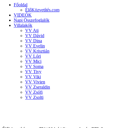
Főoldal
ÉlőKözvetítés.com
VIDEÓK
Napi Összefoglalók
Villalakók
VV Ati
VV Dávid
VV Dina
VV Evelin
VV Krisztián
VV Lóri
VV Mici
VV Soma
VV Tivy
VV Viki
VV Vivien
VV Zseraldin
VV Zsófi
VV Zsolti
VALÓVILÁG 8 powered by BigBrother