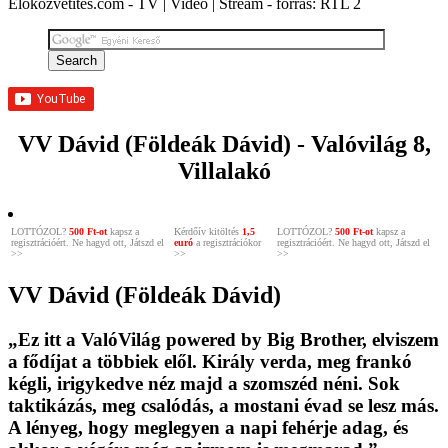
Élőközvetítés.com - TV | Videó | Stream - forrás: RTL 2
VV Dávid (Földeák Dávid) - Valóvilág 8,
Villalakó
LOTTÓZOL?
500 Ft-ot
kapsz a
Kérdőív kitöltés
1,5
LOTTÓZOL?
500 Ft-ot
kapsz a
regisztrációért. Ne hagyd ott, Játszd el
euró
a regisztrációkor
regisztrációért. Ne hagyd ott, Játszd el
>>
>>
>>
VV Dávid (Földeák Dávid)
„Ez itt a ValóVilág powered by Big Brother, elviszem
a fődíjat a többiek elől. Király verda, meg frankó
kégli, irigykedve néz majd a szomszéd néni. Sok
taktikázás, meg csalódás, a mostani évad se lesz más.
A lényeg, hogy meglegyen a napi fehérje adag, és