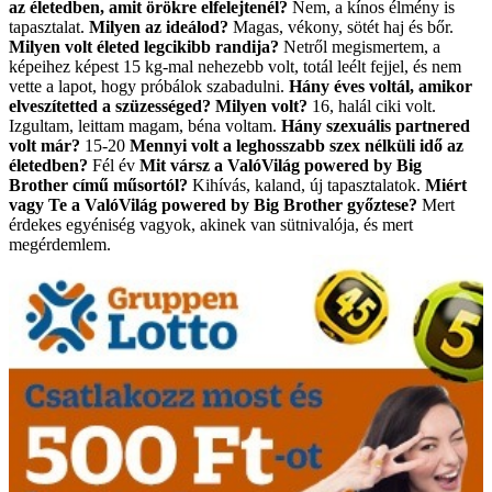
az életedben, amit örökre elfelejtenél?
Nem, a kínos élmény is
tapasztalat.
Milyen az ideálod?
Magas, vékony, sötét haj és bőr.
Milyen volt életed legcikibb randija?
Netről megismertem, a
képeihez képest 15 kg-mal nehezebb volt, totál leélt fejjel, és nem
vette a lapot, hogy próbálok szabadulni.
Hány éves voltál, amikor
elveszítetted a szüzességed? Milyen volt?
16, halál ciki volt.
Izgultam, leittam magam, béna voltam.
Hány szexuális partnered
volt már?
15-20
Mennyi volt a leghosszabb szex nélküli idő az
életedben?
Fél év
Mit vársz a ValóVilág powered by Big
Brother című műsortól?
Kihívás, kaland, új tapasztalatok.
Miért
vagy Te a ValóVilág powered by Big Brother győztese?
Mert
érdekes egyéniség vagyok, akinek van sütnivalója, és mert
megérdemlem.