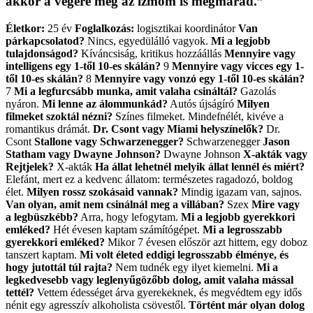
akkor a végére még az izmom is megmarad.”
Életkor:
25 év
Foglalkozás:
logisztikai koordinátor
Van
párkapcsolatod?
Nincs, egyedülálló vagyok.
Mi a legjobb
tulajdonságod?
Kíváncsiság, kritikus hozzáállás
Mennyire vagy
intelligens egy 1-től 10-es skálán?
9
Mennyire vagy vicces egy 1-
től 10-es skálán?
8
Mennyire vagy vonzó egy 1-től 10-es skálán?
7
Mi a legfurcsább munka, amit valaha csináltál?
Gazolás
nyáron.
Mi lenne az álommunkád?
Autós újságíró
Milyen
filmeket szoktál nézni?
Színes filmeket. Mindefnélét, kivéve a
romantikus drámát.
Dr. Csont vagy Miami helyszínelők?
Dr.
Csont
Stallone vagy Schwarzenegger?
Schwarzenegger
Jason
Statham vagy Dwayne Johnson?
Dwayne Johnson
X-akták vagy
Rejtjelek?
X-akták
Ha állat lehetnél melyik állat lennél és miért?
Elefánt, mert ez a kedvenc állatom: természetes ragadozó, boldog
élet.
Milyen rossz szokásaid vannak?
Mindig igazam van, sajnos.
Van olyan, amit nem csinálnál meg a villában?
Szex
Mire vagy
a legbüszkébb?
Arra, hogy lefogytam.
Mi a legjobb gyerekkori
emléked?
Hét évesen kaptam számítógépet.
Mi a legrosszabb
gyerekkori emléked?
Mikor 7 évesen először azt hittem, egy doboz
tanszert kaptam.
Mi volt életed eddigi legrosszabb élménye, és
hogy jutottál túl rajta?
Nem tudnék egy ilyet kiemelni.
Mi a
legkedvesebb vagy leglenyűgözőbb dolog, amit valaha mással
tettél?
Vettem édességet árva gyerekeknek, és megvédtem egy idős
nénit egy agresszív alkoholista csövestől.
Történt már olyan dolog