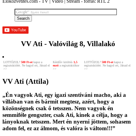
Élőközvetítés.com - TV | Videó | Stream - forrás: RTL 2
VV Ati - Valóvilág 8, Villalakó
LOTTÓZOL?
500 Ft-ot
kapsz a
Kérdőív kitöltés
1,5
LOTTÓZOL?
500 Ft-ot
kapsz a
regisztrációért. Ne hagyd ott, Játszd el
euró
a regisztrációkor
regisztrációért. Ne hagyd ott, Játszd el
>>
>>
>>
VV Ati (Attila)
„Én vagyok Ati, egy igazi szentiváni macho, aki a
villában van és bármit megtesz, azért, hogy a
közönségnek csak ő tetsszen. Nem vagyok én
semmiféle gengszter, csak Ati, kinek a célja, hogy a
lányoknak tetsszen. Mert én nyerni jöttem, sohasem
adom fel, ez az álmom, és valóra is váltom!!!”