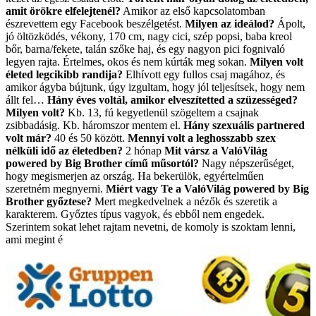
amit örökre elfelejtenél?
Amikor az első kapcsolatomban
észrevettem egy Facebook beszélgetést.
Milyen az ideálod?
Ápolt,
jó öltözködés, vékony, 170 cm, nagy cici, szép popsi, baba kreol
bőr, barna/fekete, talán szőke haj, és egy nagyon pici fognivaló
legyen rajta. Értelmes, okos és nem kúrták meg sokan.
Milyen volt
életed legcikibb randija?
Elhívott egy fullos csaj magához, és
amikor ágyba bújtunk, úgy izgultam, hogy jól teljesítsek, hogy nem
állt fel…
Hány éves voltál, amikor elveszítetted a szüzességed?
Milyen volt?
Kb. 13, fú kegyetlenül szögeltem a csajnak
zsibbadásig. Kb. háromszor mentem el.
Hány szexuális partnered
volt már?
40 és 50 között.
Mennyi volt a leghosszabb szex
nélküli idő az életedben?
2 hónap
Mit vársz a ValóVilág
powered by Big Brother című műsortól?
Nagy népszerűséget,
hogy megismerjen az ország. Ha bekerülök, egyértelműen
szeretném megnyerni.
Miért vagy Te a ValóVilág powered by Big
Brother győztese?
Mert megkedvelnek a nézők és szeretik a
karakterem. Győztes típus vagyok, és ebből nem engedek.
Szerintem sokat lehet rajtam nevetni, de komoly is szoktam lenni,
ami megint é