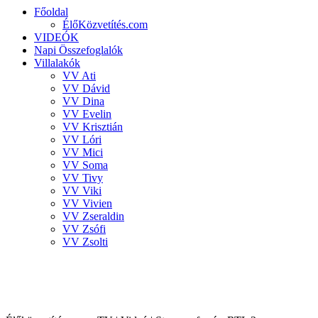
Főoldal
ÉlőKözvetítés.com
VIDEÓK
Napi Összefoglalók
Villalakók
VV Ati
VV Dávid
VV Dina
VV Evelin
VV Krisztián
VV Lóri
VV Mici
VV Soma
VV Tivy
VV Viki
VV Vivien
VV Zseraldin
VV Zsófi
VV Zsolti
VALÓVILÁG 8 powered by BigBrother