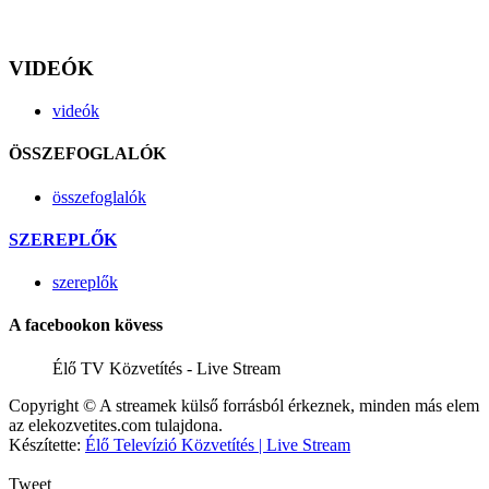
VIDEÓK
videók
ÖSSZEFOGLALÓK
összefoglalók
SZEREPLŐK
szereplők
A facebookon kövess
Élő TV Közvetítés - Live Stream
Copyright © A streamek külső forrásból érkeznek, minden más elem
az elekozvetites.com tulajdona.
Készítette:
Élő Televízió Közvetítés | Live Stream
Tweet