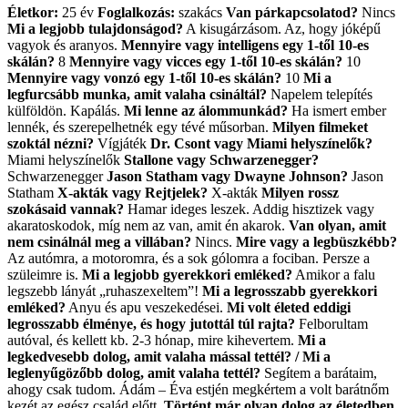
Életkor:
25 év
Foglalkozás:
szakács
Van párkapcsolatod?
Nincs
Mi a legjobb tulajdonságod?
A kisugárzásom. Az, hogy jóképű
vagyok és aranyos.
Mennyire vagy intelligens egy 1-től 10-es
skálán?
8
Mennyire vagy vicces egy 1-től 10-es skálán?
10
Mennyire vagy vonzó egy 1-től 10-es skálán?
10
Mi a
legfurcsább munka, amit valaha csináltál?
Napelem telepítés
külföldön. Kapálás.
Mi lenne az álommunkád?
Ha ismert ember
lennék, és szerepelhetnék egy tévé műsorban.
Milyen filmeket
szoktál nézni?
Vígjáték
Dr. Csont vagy Miami helyszínelők?
Miami helyszínelők
Stallone vagy Schwarzenegger?
Schwarzenegger
Jason Statham vagy Dwayne Johnson?
Jason
Statham
X-akták vagy Rejtjelek?
X-akták
Milyen rossz
szokásaid vannak?
Hamar ideges leszek. Addig hisztizek vagy
akaratoskodok, míg nem az van, amit én akarok.
Van olyan, amit
nem csinálnál meg a villában?
Nincs.
Mire vagy a legbüszkébb?
Az autómra, a motoromra, és a sok gólomra a fociban. Persze a
szüleimre is.
Mi a legjobb gyerekkori emléked?
Amikor a falu
legszebb lányát „ruhaszexeltem”!
Mi a legrosszabb gyerekkori
emléked?
Anyu és apu veszekedései.
Mi volt életed eddigi
legrosszabb élménye, és hogy jutottál túl rajta?
Felborultam
autóval, és kellett kb. 2-3 hónap, mire kihevertem.
Mi a
legkedvesebb dolog, amit valaha mással tettél? / Mi a
leglenyűgözőbb dolog, amit valaha tettél?
Segítem a barátaim,
ahogy csak tudom. Ádám – Éva estjén megkértem a volt barátnőm
kezét az egész család előtt.
Történt már olyan dolog az életedben,