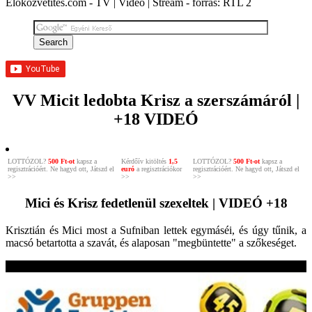
Élőközvetítés.com - TV | Videó | Stream - forrás: RTL 2
VV Micit ledobta Krisz a szerszámáról |
+18 VIDEÓ
LOTTÓZOL?
500 Ft-ot
kapsz a
Kérdőív kitöltés
1,5
LOTTÓZOL?
500 Ft-ot
kapsz a
regisztrációért. Ne hagyd ott, Játszd el
euró
a regisztrációkor
regisztrációért. Ne hagyd ott, Játszd el
>>
>>
>>
Mici és Krisz fedetlenül szexeltek | VIDEÓ +18
Krisztián és Mici most a Sufniban lettek egymáséi, és úgy tűnik, a
macsó betartotta a szavát, és alaposan "megbüntette" a szőkeséget.