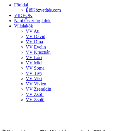
Főoldal
ÉlőKözvetítés.com
VIDEÓK
Napi Összefoglalók
Villalakók
VV Ati
VV Dávid
VV Dina
VV Evelin
VV Krisztián
VV Lóri
VV Mici
VV Soma
VV Tivy
VV Viki
VV Vivien
VV Zseraldin
VV Zsófi
VV Zsolti
VALÓVILÁG 8 powered by BigBrother