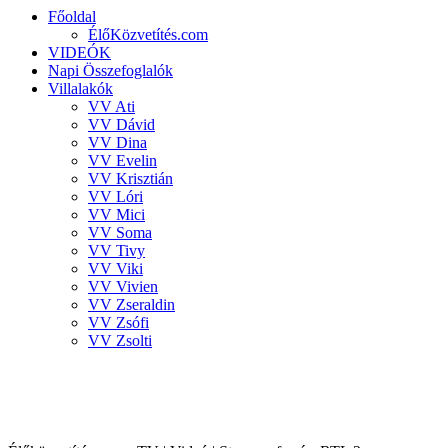
Főoldal
ÉlőKözvetítés.com
VIDEÓK
Napi Összefoglalók
Villalakók
VV Ati
VV Dávid
VV Dina
VV Evelin
VV Krisztián
VV Lóri
VV Mici
VV Soma
VV Tivy
VV Viki
VV Vivien
VV Zseraldin
VV Zsófi
VV Zsolti
VALÓVILÁG 8 powered by BigBrother