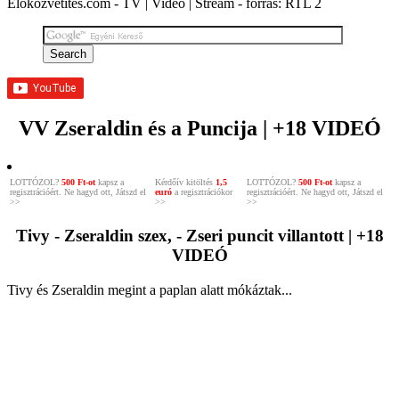
Élőközvetítés.com - TV | Videó | Stream - forrás: RTL 2
VV Zseraldin és a Puncija | +18 VIDEÓ
LOTTÓZOL?
500 Ft-ot
kapsz a
Kérdőív kitöltés
1,5
LOTTÓZOL?
500 Ft-ot
kapsz a
regisztrációért. Ne hagyd ott, Játszd el
euró
a regisztrációkor
regisztrációért. Ne hagyd ott, Játszd el
>>
>>
>>
Tivy - Zseraldin szex, - Zseri puncit villantott | +18
VIDEÓ
Tivy és Zseraldin megint a paplan alatt mókáztak...