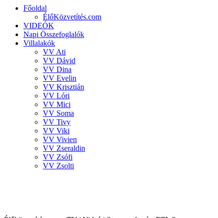
Főoldal
ÉlőKözvetítés.com
VIDEÓK
Napi Összefoglalók
Villalakók
VV Ati
VV Dávid
VV Dina
VV Evelin
VV Krisztián
VV Lóri
VV Mici
VV Soma
VV Tivy
VV Viki
VV Vivien
VV Zseraldin
VV Zsófi
VV Zsolti
VALÓVILÁG 8 powered by BigBrother