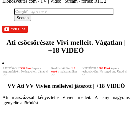
Élőközvetítés.com - TV | Videó | Stream - forrás: RTL 2
Ati csöcsörészte Vivi melleit. Vágatlan |
+18 VIDEÓ
LOTTÓZOL?
500 Ft-ot
kapsz a
Kérdőív kitöltés
1,5
LOTTÓZOL?
500 Ft-ot
kapsz a
regisztrációért. Ne hagyd ott, Játszd el
euró
a regisztrációkor
regisztrációért. Ne hagyd ott, Játszd el
>>
>>
>>
VV Ati VV Vivien melleivel játszott | +18 VIDEÓ
Ati masszázzsal kényeztette Vivien melleit. A lány nagyonis
igényelte a törődést...