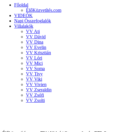
Főoldal
ÉlőKözvetítés.com
VIDEÓK
Napi Összefoglalók
Villalakók
VV Ati
VV Dávid
VV Dina
VV Evelin
VV Krisztián
VV Lóri
VV Mici
VV Soma
VV Tivy
VV Viki
VV Vivien
VV Zseraldin
VV Zsófi
VV Zsolti
VALÓVILÁG 8 powered by BigBrother