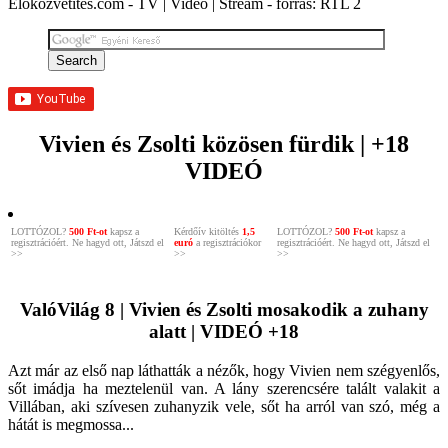
Élőközvetítés.com - TV | Videó | Stream - forrás: RTL 2
Vivien és Zsolti közösen fürdik | +18
VIDEÓ
LOTTÓZOL?
500 Ft-ot
kapsz a
Kérdőív kitöltés
1,5
LOTTÓZOL?
500 Ft-ot
kapsz a
regisztrációért. Ne hagyd ott, Játszd el
euró
a regisztrációkor
regisztrációért. Ne hagyd ott, Játszd el
>>
>>
>>
ValóVilág 8 | Vivien és Zsolti mosakodik a zuhany
alatt | VIDEÓ +18
Azt már az első nap láthatták a nézők, hogy Vivien nem szégyenlős,
sőt imádja ha meztelenül van. A lány szerencsére talált valakit a
Villában, aki szívesen zuhanyzik vele, sőt ha arról van szó, még a
hátát is megmossa...