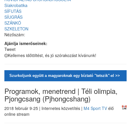
Síakrobatika
SÍFUTÁS
SÍUGRÁS
SZÁNKÓ
SZKELETON
Nézőszám:
Ajánlja ismerőseinek:
Tweet
Kellemes időtöltést, és jó szórakozást kívánunk!
Szurkoljunk együtt a magyaroknak egy bíztató "tetszik"-el >>
Programok, menetrend | Téli olimpia,
Pjongcsang (Pjhongcshang)
2018 február 9-25 | Internetes közvetítés |
M4 Sport TV
élő
online stream