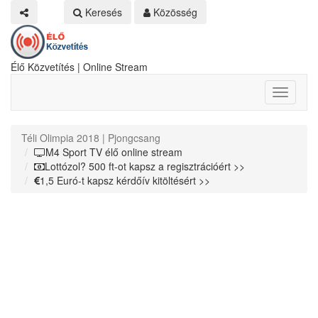
Keresés
Közösség
Élő Közvetítés | Online Stream
Toggle
navigati
Téli Olimpia 2018 | Pjongcsang
M4 Sport TV élő online stream
Lottózol? 500 ft-ot kapsz a regisztrációért >>
1,5 Euró-t kapsz kérdőív kitöltésért >>