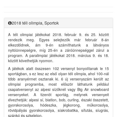
2018 téli olimpia, Sportok
A téli olimpiai játékokat 2018. február 9. és 25. között
rendezik meg. Egyes selejtezők már február 8-án
elkezdődnek, ám 9-én számíthatunk a látványos
nyitóünnepségre, míg 25-én a záróünnepséggel zárul a
program. A paralimpiai játékokat 2018. március 9. és 18.
között követhetjük nyomon.
A játékok alatt összesen 102 versenyt bonyolítanak le 15
sportágban, s ez lesz az első olyan téli olimpia, ahol 100-nál
több aranyérmet osztanak ki. 6 új versenyszám került az
olimpiai programba, most először láthatunk például
csapatversenyt az alpesi sízőknél vagy Big Air snowboard
versenyeket. A tizenöt sportág, melynek versenyeit
élvezhetjük: alpesi sí, biatlon, bob, curling, északi összetett,
gyorskorcsolya, hódeszka, jégkorong, műkorcsolya,
rövidpályás gyorskorcsolya, síakrobatika, sífutás, síugrás,
szánkó és szkeleton.