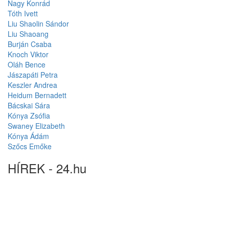
Nagy Konrád
Tóth Ivett
Liu Shaolin Sándor
Liu Shaoang
Burján Csaba
Knoch Viktor
Oláh Bence
Jászapáti Petra
Keszler Andrea
Heidum Bernadett
Bácskai Sára
Kónya Zsófia
Swaney Elizabeth
Kónya Ádám
Szőcs Emőke
HÍREK - 24.hu