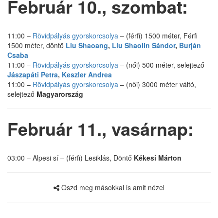
Február 10., szombat:
11:00 –
Rövidpályás gyorskorcsolya
– (férfi) 1500 méter, Férfi
1500 méter, döntő
Liu Shaoang
,
Liu Shaolin Sándor
,
Burján
Csaba
11:00 –
Rövidpályás gyorskorcsolya
– (női) 500 méter, selejtező
Jászapáti Petra
,
Keszler Andrea
11:00 –
Rövidpályás gyorskorcsolya
– (női) 3000 méter váltó,
selejtező
Magyarország
Február 11., vasárnap:
03:00 – Alpesi sí – (férfi) Lesiklás, Döntő
Kékesi Márton
Oszd meg másokkal is amit nézel