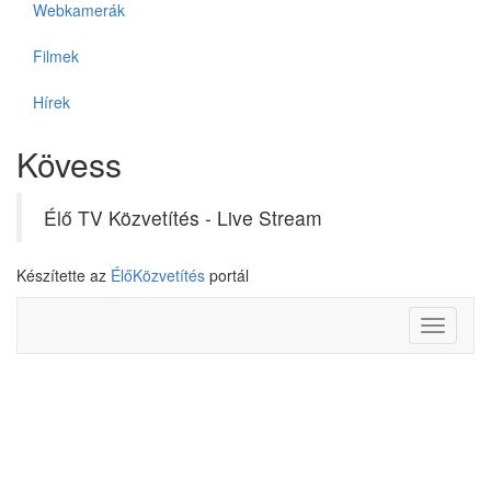
Webkamerák
Filmek
Hírek
Kövess
Élő TV Közvetítés - Live Stream
Készítette az
ÉlőKözvetítés
portál
Toggle
navigati