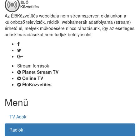
Az ÉlőKözvetítés weboldala nem streamszerver, oldalunkon a
különböző televíziók, rádiók, webkamerák adatfolyama (stream)
érhető el, melyek működésére nincs ráhatásunk, így az esetleges
adáskimaradásokat nem tudjuk befolyásolni.
Stream források
Planet Stream TV
Online TV
ÉlőKözvetítés
Menü
TV Adók
Rádiók