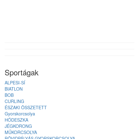
A téli olimpia műsorai, menetrendje
Élő online stream közvetítés
Sportágak
ALPESI-SÍ
BIATLON
BOB
CURLING
ÉSZAKI ÖSSZETETT
Gyorskorcsolya
HÓDESZKA
JÉGKORONG
MŰKORCSOLYA
RÖVIDPÁLYÁS GYORSKORCSOLYA